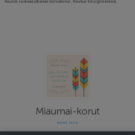
Kauniit ruskeasulkaiset korvakorut. Koukut kirurginterästä.
Miaumai-korut
MORE INFO
Miaumai-korut on yhden naisen yritys joka on tehnyt uniikkeja
koruja jo 13 vuotta. Kauniit ja persoonalliset korut herättävät