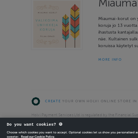
Miaumai
Miaumai-korut on y
koruja jo 13 vuotta
ihastusta kantajalla
näe. Kultainen sulk
koruissa käytetyt s
MORE INFO
CREATE
YOUR OWN HOLVI ONLINE STORE IN
Holvi Payment Services Ltd is regulated by the Financial Sup
Authorised Payment Institution with license to operate in 
Do you want cookies? 🍪
© 2026 Holvi Payment Services Ltd.
Choose which cookies you want to accept. Optional cookies let us show you personalised 
sweeter.
Read our Cookie Policy.