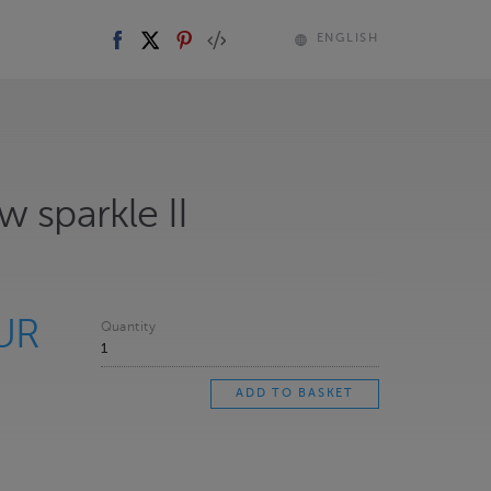
ENGLISH
 sparkle II
UR
Quantity