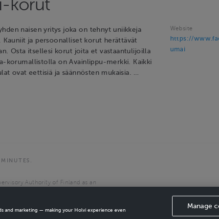
-korut
Website
hden naisen yritys joka on tehnyt uniikkeja
https://www.f
. Kauniit ja persoonalliset korut herättävät
umai
an. Osta itsellesi korut joita et vastaantulijoilla
a-korumallistolla on Avainlippu-merkki. Kaikki
ulat ovat eettisiä ja säännösten mukaisia. …
 MINUTES.
ervisory Authority of Finland as an
the European Economic Area.
Manage c
ads and marketing — making your Holvi experience even