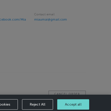
Contact email
acebook.com/Mia
miaumai@gmail.com
CANCEL ORDER
ookies
Reject All
Accept all