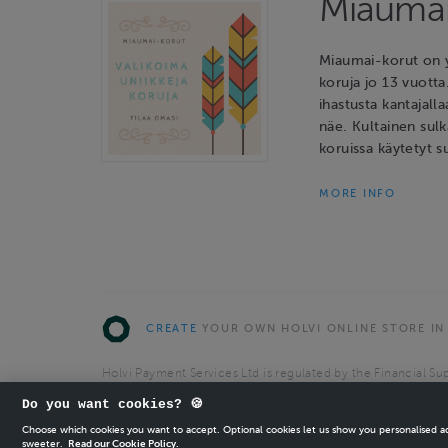
Miaumai
Miaumai-korut on y
koruja jo 13 vuotta
ihastusta kantajalla
näe. Kultainen sulk
koruissa käytetyt s
MORE INFO
CREATE
YOUR OWN HOLVI ONLINE STORE IN
Holvi Payment Services Ltd is regulated by the Financial Sup
Authorised Payment Institution with license to operate in 
Do you want cookies? 🍪
© 2026 Holvi Payment Services Ltd.
Choose which cookies you want to accept. Optional cookies let us show you personalised 
sweeter.
Read our Cookie Policy.