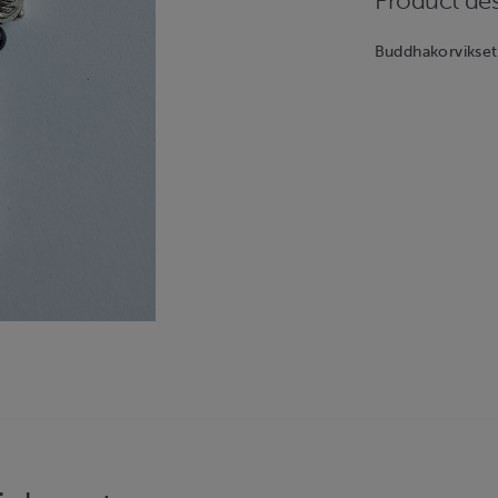
Product des
Buddhakorvikset.