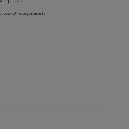
cription
 Koukut kirurginterästä.