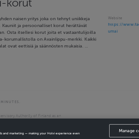
-korut
Website
hden naisen yritys joka on tehnyt uniikkeja
https://www.f
. Kauniit ja persoonalliset korut herättävät
umai
an. Osta itsellesi korut joita et vastaantulijoilla
a-korumallistolla on Avainlippu-merkki. Kaikki
ulat ovat eettisiä ja säännösten mukaisia. …
 MINUTES.
ervisory Authority of Finland as an
the European Economic Area.
Manage c
ads and marketing — making your Holvi experience even