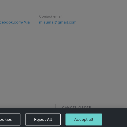
Contact email
acebook.com/Mia
miaumai@gmail.com
CANCEL ORDER
ookies
Reject All
Accept all