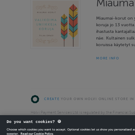
Miaumai
Miaumai-korut on y
koruja jo 13 vuotta
ihastusta kantajalla
näe. Kultainen sulk
koruissa käytetyt s
MORE INFO
CREATE
YOUR OWN HOLVI ONLINE STORE IN
Holvi Payment Services Ltd is regulated by the Financial Sup
Authorised Payment Institution with license to operate in 
Do you want cookies? 🍪
© 2026 Holvi Payment Services Ltd.
Choose which cookies you want to accept. Optional cookies let us show you personalised 
sweeter.
Read our Cookie Policy.