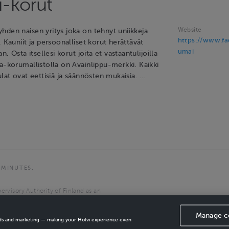
-korut
Website
hden naisen yritys joka on tehnyt uniikkeja
https://www.f
. Kauniit ja persoonalliset korut herättävät
umai
an. Osta itsellesi korut joita et vastaantulijoilla
a-korumallistolla on Avainlippu-merkki. Kaikki
ulat ovat eettisiä ja säännösten mukaisia. …
 MINUTES.
ervisory Authority of Finland as an
the European Economic Area.
Manage c
ads and marketing — making your Holvi experience even