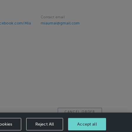
Contact email
acebook.com/Mia
miaumai@gmail.com
CANCEL ORDER
ookies
Reject All
Accept all