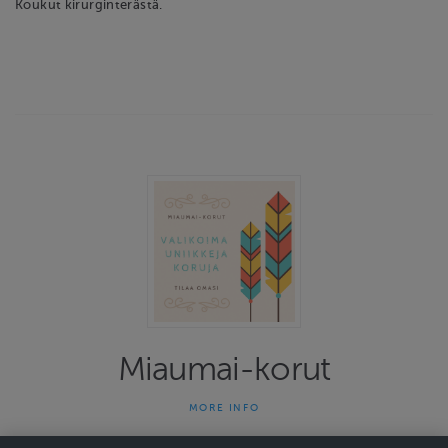
Koukut kirurginterästä.
Miaumai-korut
MORE INFO
Miaumai-korut on yhden naisen yritys joka on tehnyt uniikkeja
koruja jo 13 vuotta. Kauniit ja persoonalliset korut herättävät