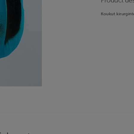
Product des
Koukut kirurgint