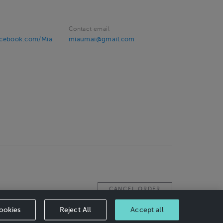
Contact email
acebook.com/Mia
miaumai@gmail.com
CANCEL ORDER
ookies
Reject All
Accept all