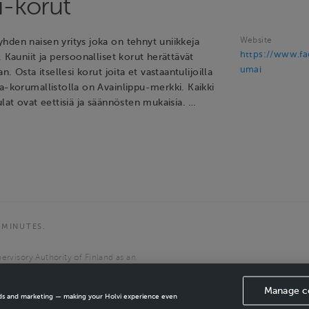
-korut
Website
hden naisen yritys joka on tehnyt uniikkeja
https://www.f
. Kauniit ja persoonalliset korut herättävät
umai
an. Osta itsellesi korut joita et vastaantulijoilla
a-korumallistolla on Avainlippu-merkki. Kaikki
ulat ovat eettisiä ja säännösten mukaisia. …
 MINUTES.
ervisory Authority of Finland as an
the European Economic Area.
Manage c
ads and marketing — making your Holvi experience even