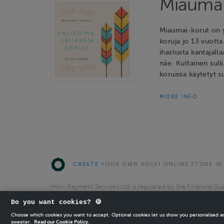
Miaumai
Miaumai-korut on y
koruja jo 13 vuotta
ihastusta kantajalla
näe. Kultainen sulk
koruissa käytetyt s
MORE INFO
CREATE
YOUR OWN HOLVI ONLINE STORE IN
Holvi Payment Services Ltd is regulated by the Financial Sup
Authorised Payment Institution with license to operate in 
Do you want cookies? 🍪
© 2026 Holvi Payment Services Ltd.
Choose which cookies you want to accept. Optional cookies let us show you personalised 
sweeter.
Read our Cookie Policy.