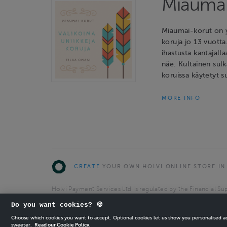
Miaumai
Miaumai-korut on y
koruja jo 13 vuotta
ihastusta kantajalla
näe. Kultainen sulk
koruissa käytetyt s
MORE INFO
CREATE
YOUR OWN HOLVI ONLINE STORE IN
Holvi Payment Services Ltd is regulated by the Financial Sup
Authorised Payment Institution with license to operate in 
Do you want cookies? 🍪
© 2026 Holvi Payment Services Ltd.
Choose which cookies you want to accept. Optional cookies let us show you personalised 
sweeter.
Read our Cookie Policy.