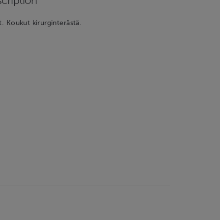
cription
t. Koukut kirurginterästä.