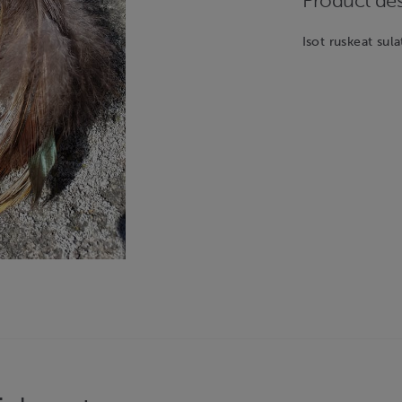
Product des
Isot ruskeat sula