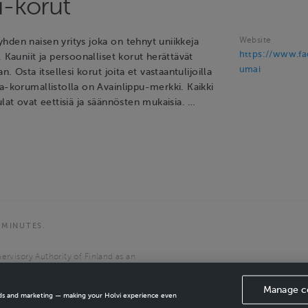
-korut
Website
hden naisen yritys joka on tehnyt uniikkeja
https://www.f
. Kauniit ja persoonalliset korut herättävät
umai
an. Osta itsellesi korut joita et vastaantulijoilla
a-korumallistolla on Avainlippu-merkki. Kaikki
ulat ovat eettisiä ja säännösten mukaisia. …
 MINUTES.
ervisory Authority of Finland as an
the European Economic Area.
Manage c
ads and marketing — making your Holvi experience even