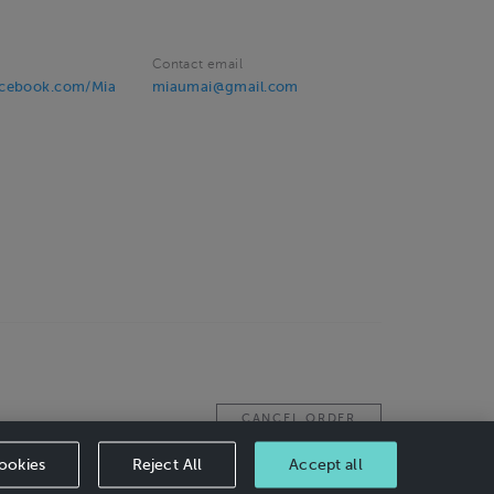
Contact email
acebook.com/Mia
miaumai@gmail.com
CANCEL ORDER
ookies
Reject All
Accept all