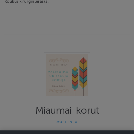
Koukut kirurginterästä.
Miaumai-korut
MORE INFO
Miaumai-korut on yhden naisen yritys joka on tehnyt uniikkeja
koruja jo 13 vuotta. Kauniit ja persoonalliset korut herättävät