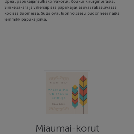
Upeat papukaijansulkakorvakorut. Koukut kirurginterästä.
Sinikelta-ara ja vihersiipiara papukaijat asuvat rakastavassa
kodissa Suomessa. Sulat ovat luonnollisesti pudonneet näiltä
lemmikkipapukaijoilta.
Miaumai-korut