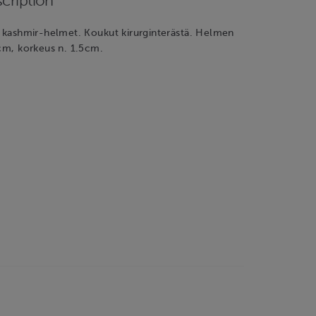
cription
t kashmir-helmet. Koukut kirurginterästä. Helmen
2cm, korkeus n. 1.5cm.