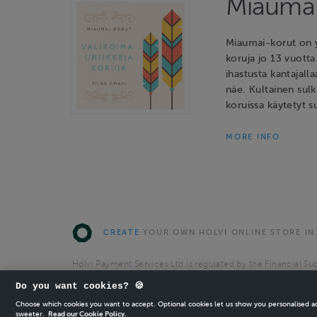
Miaumai
Miaumai-korut on y
koruja jo 13 vuotta
ihastusta kantajalla
näe. Kultainen sulk
koruissa käytetyt s
MORE INFO
CREATE
YOUR OWN HOLVI ONLINE STORE IN
Holvi Payment Services Ltd is regulated by the Financial Sup
Authorised Payment Institution with license to operate in 
Do you want cookies? 🍪
© 2026 Holvi Payment Services Ltd.
Choose which cookies you want to accept. Optional cookies let us show you personalised 
sweeter.
Read our Cookie Policy.