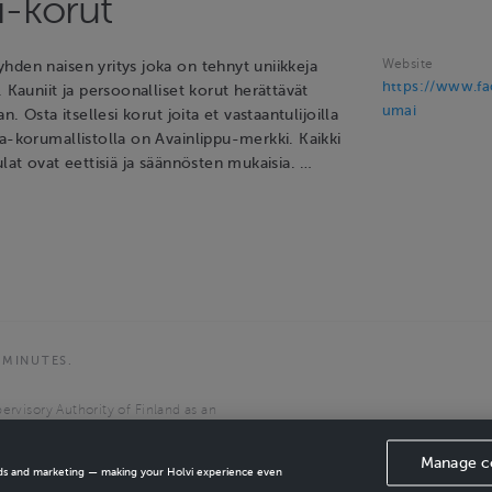
-korut
Website
hden naisen yritys joka on tehnyt uniikkeja
https://www.f
. Kauniit ja persoonalliset korut herättävät
umai
an. Osta itsellesi korut joita et vastaantulijoilla
a-korumallistolla on Avainlippu-merkki. Kaikki
ulat ovat eettisiä ja säännösten mukaisia. …
 MINUTES.
ervisory Authority of Finland as an
the European Economic Area.
Manage c
ads and marketing — making your Holvi experience even