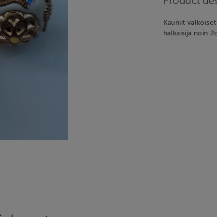
Product des
Kauniit valkoise
halkaisija noin 