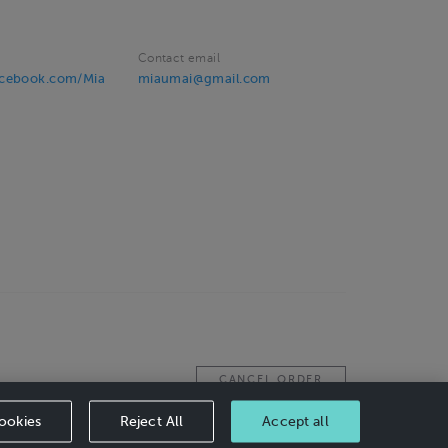
Contact email
acebook.com/Mia
miaumai@gmail.com
CANCEL ORDER
ookies
Reject All
Accept all