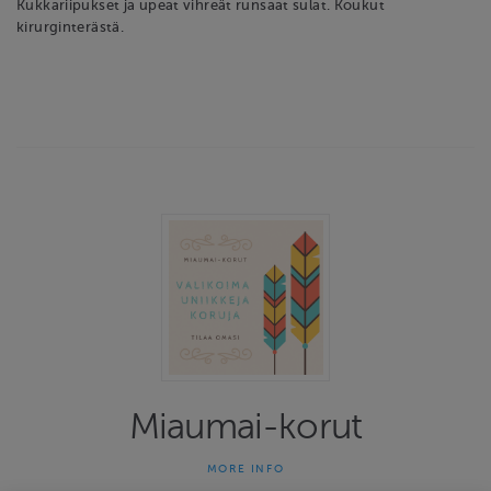
Kukkariipukset ja upeat vihreät runsaat sulat. Koukut
kirurginterästä.
Miaumai-korut
MORE INFO
Miaumai-korut on yhden naisen yritys joka on tehnyt uniikkeja