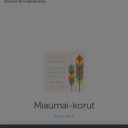
Koukut kirurginterästä.
Miaumai-korut
MORE INFO
Miaumai-korut on yhden naisen yritys joka on tehnyt uniikkeja
koruja jo 13 vuotta. Kauniit ja persoonalliset korut herättävät