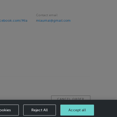
Contact email
acebook.com/Mia
miaumai@gmail.com
CANCEL ORDER
ookies
Reject All
Accept all