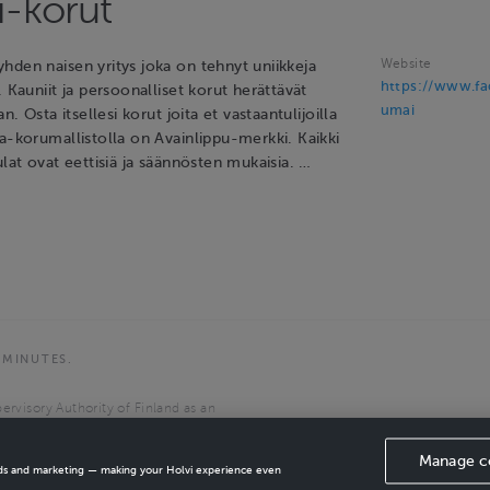
-korut
Website
hden naisen yritys joka on tehnyt uniikkeja
https://www.f
. Kauniit ja persoonalliset korut herättävät
umai
an. Osta itsellesi korut joita et vastaantulijoilla
a-korumallistolla on Avainlippu-merkki. Kaikki
ulat ovat eettisiä ja säännösten mukaisia. …
 MINUTES.
ervisory Authority of Finland as an
the European Economic Area.
Manage c
ads and marketing — making your Holvi experience even