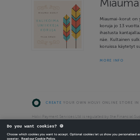
Miaumai
Miaumai-korut on y
koruja jo 13 vuotta
ihastusta kantajalla
näe. Kultainen sulk
koruissa käytetyt s
MORE INFO
CREATE
YOUR OWN HOLVI ONLINE STORE IN
Holvi Payment Services Ltd is regulated by the Financial Sup
Authorised Payment Institution with license to operate in 
Do you want cookies? 🍪
© 2026 Holvi Payment Services Ltd.
Choose which cookies you want to accept. Optional cookies let us show you personalised 
sweeter.
Read our Cookie Policy.