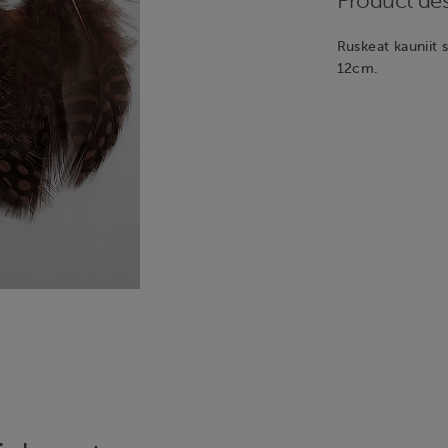
Product des
Ruskeat kauniit 
12cm.