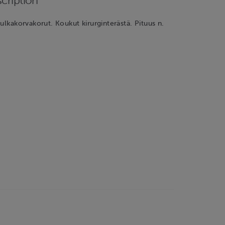
cription
sulkakorvakorut. Koukut kirurginterästä. Pituus n.