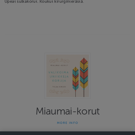
Upeat sulkakorut. Koukut kirurginterästä.
Miaumai-korut
MORE INFO
Miaumai-korut on yhden naisen yritys joka on tehnyt uniikkeja
koruja jo 13 vuotta. Kauniit ja persoonalliset korut herättävät