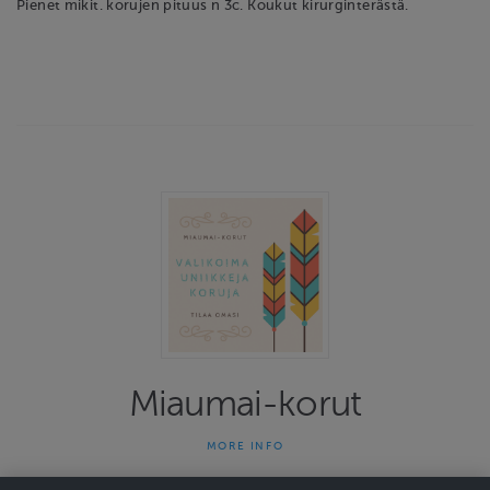
Pienet mikit. korujen pituus n 3c. Koukut kirurginterästä.
Miaumai-korut
MORE INFO
Miaumai-korut on yhden naisen yritys joka on tehnyt uniikkeja
koruja jo 13 vuotta. Kauniit ja persoonalliset korut herättävät