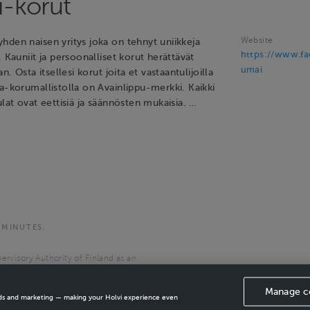
-korut
Website
hden naisen yritys joka on tehnyt uniikkeja
https://www.f
. Kauniit ja persoonalliset korut herättävät
umai
an. Osta itsellesi korut joita et vastaantulijoilla
a-korumallistolla on Avainlippu-merkki. Kaikki
ulat ovat eettisiä ja säännösten mukaisia. …
 MINUTES.
ervisory Authority of Finland as an
the European Economic Area.
Manage c
ads and marketing — making your Holvi experience even