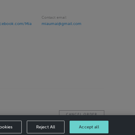
Contact email
acebook.com/Mia
miaumai@gmail.com
CANCEL ORDER
ookies
Reject All
Accept all