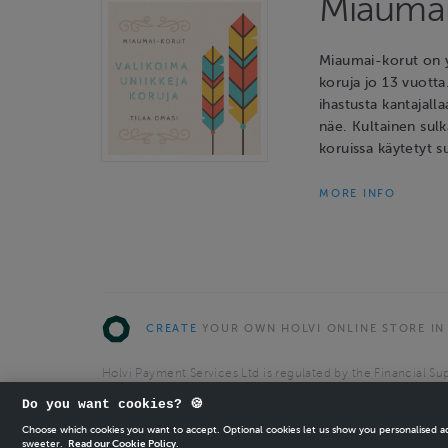
Miaumai
Miaumai-korut on y
koruja jo 13 vuotta
ihastusta kantajalla
näe. Kultainen sulk
koruissa käytetyt s
MORE INFO
CREATE
YOUR OWN HOLVI ONLINE STORE IN
Holvi Payment Services Ltd is regulated by the Financial Sup
Authorised Payment Institution with license to operate in 
Do you want cookies? 🍪
© 2026 Holvi Payment Services Ltd.
Choose which cookies you want to accept. Optional cookies let us show you personalised 
sweeter.
Read our Cookie Policy.