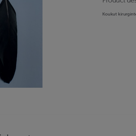
Product des
Koukut kirurgint