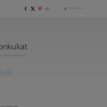
ENGLISH
onkukat
KA-KORVAKORUT
EUR