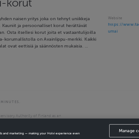
-korut
Website
hden naisen yritys joka on tehnyt uniikkeja
https://www.f
. Kauniit ja persoonalliset korut herättävät
umai
an. Osta itsellesi korut joita et vastaantulijoilla
a-korumallistolla on Avainlippu-merkki. Kaikki
ulat ovat eettisiä ja säännösten mukaisia. …
 MINUTES.
ervisory Authority of Finland as an
the European Economic Area.
Manage c
ads and marketing — making your Holvi experience even