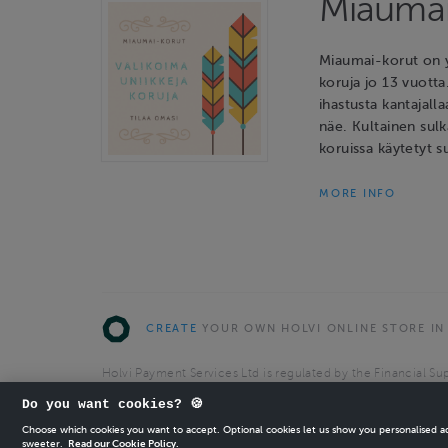
Miaumai
Miaumai-korut on y
koruja jo 13 vuotta
ihastusta kantajalla
näe. Kultainen sulk
koruissa käytetyt s
MORE INFO
CREATE
YOUR OWN HOLVI ONLINE STORE IN
Holvi Payment Services Ltd is regulated by the Financial Sup
Authorised Payment Institution with license to operate in 
Do you want cookies? 🍪
© 2026 Holvi Payment Services Ltd.
Choose which cookies you want to accept. Optional cookies let us show you personalised 
sweeter.
Read our Cookie Policy.