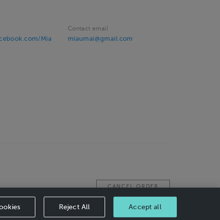
Contact email
acebook.com/Mia
miaumai@gmail.com
CANCEL ORDER
ookies
Reject All
Accept all