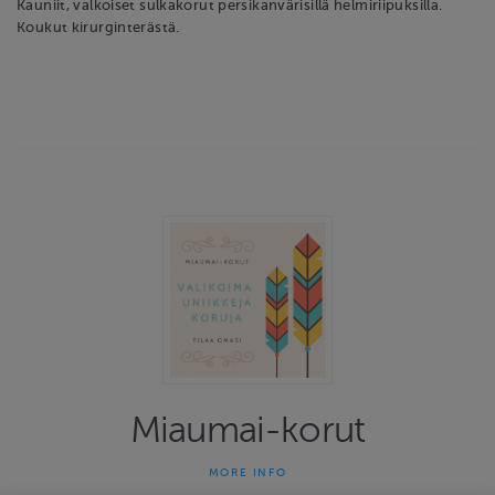
Kauniit, valkoiset sulkakorut persikanvärisillä helmiriipuksilla.
Koukut kirurginterästä.
Miaumai-korut
MORE INFO
Miaumai-korut on yhden naisen yritys joka on tehnyt uniikkeja