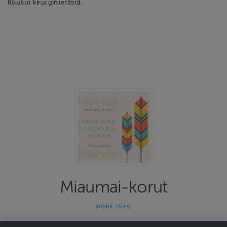
Koukut kirurginterästä.
Miaumai-korut
MORE INFO
Miaumai-korut on yhden naisen yritys joka on tehnyt uniikkeja
koruja jo 13 vuotta. Kauniit ja persoonalliset korut herättävät