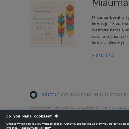
Miaumai
Miaumai-korut on y
koruja jo 13 vuotta
ihastusta kantajalla
näe. Kultainen sulk
koruissa käytetyt s
MORE INFO
CREATE
YOUR OWN HOLVI ONLINE STORE IN
Holvi Payment Services Ltd is regulated by the Financial Sup
Authorised Payment Institution with license to operate in 
Do you want cookies? 🍪
© 2026 Holvi Payment Services Ltd.
Choose which cookies you want to accept. Optional cookies let us show you personalised 
sweeter.
Read our Cookie Policy.