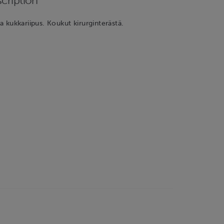
cription
ja kukkariipus. Koukut kirurginterästä.