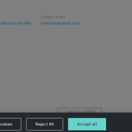
Contact email
acebook.com/Mia
miaumai@gmail.com
CANCEL ORDER
ookies
Reject All
Accept all