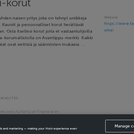
-korut
Website
hden naisen yritys joka on tehnyt uniikkeja
https://www.f
. Kauniit ja persoonalliset korut herättävät
umai
an. Osta itsellesi korut joita et vastaantulijoilla
a-korumallistolla on Avainlippu-merkki. Kaikki
ulat ovat eettisiä ja säännösten mukaisia. …
 MINUTES.
ervisory Authority of Finland as an
the European Economic Area.
Manage c
ads and marketing — making your Holvi experience even