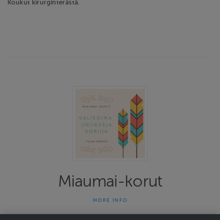
Koukut kirurginterästä.
Miaumai-korut
MORE INFO
Miaumai-korut on yhden naisen yritys joka on tehnyt uniikkeja
koruja jo 13 vuotta. Kauniit ja persoonalliset korut herättävät