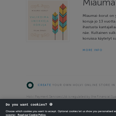
Miaumai
Miaumai-korut on y
koruja jo 13 vuotta
ihastusta kantajalla
näe. Kultainen sulk
koruissa käytetyt s
MORE INFO
CREATE
YOUR OWN HOLVI ONLINE STORE IN
Holvi Payment Services Ltd is regulated by the Financial Sup
Authorised Payment Institution with license to operate in 
Do you want cookies? 🍪
© 2026 Holvi Payment Services Ltd.
Choose which cookies you want to accept. Optional cookies let us show you personalised 
sweeter.
Read our Cookie Policy.