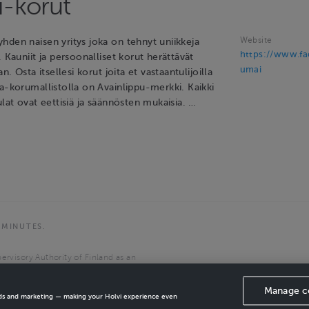
-korut
Website
hden naisen yritys joka on tehnyt uniikkeja
https://www.f
. Kauniit ja persoonalliset korut herättävät
umai
an. Osta itsellesi korut joita et vastaantulijoilla
a-korumallistolla on Avainlippu-merkki. Kaikki
ulat ovat eettisiä ja säännösten mukaisia. …
 MINUTES.
ervisory Authority of Finland as an
the European Economic Area.
Manage c
ads and marketing — making your Holvi experience even