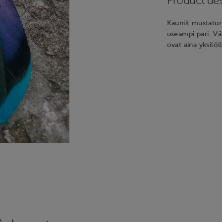
Product des
Kauniit mustaturk
useampi pari. Vä
ovat aina yksilöll