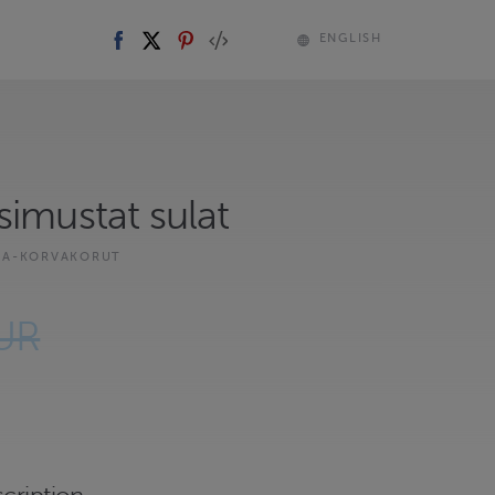
ENGLISH
simustat sulat
KA-KORVAKORUT
UR