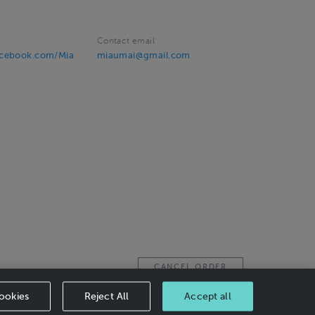
Contact email
acebook.com/Mia
miaumai@gmail.com
CANCEL ORDER
ookies
Reject All
Accept all