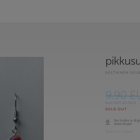
pikkusu
KULTAINEN SUL
9.90 E
Incl. VAT 25.50%
SOLD OUT
Includes a digi
download
Report content