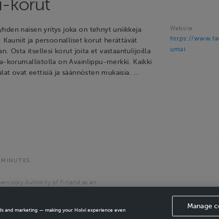
-korut
Website
hden naisen yritys joka on tehnyt uniikkeja
https://www.f
. Kauniit ja persoonalliset korut herättävät
umai
an. Osta itsellesi korut joita et vastaantulijoilla
a-korumallistolla on Avainlippu-merkki. Kaikki
ulat ovat eettisiä ja säännösten mukaisia. …
 MINUTES.
ervisory Authority of Finland as an
the European Economic Area.
Manage c
ads and marketing — making your Holvi experience even