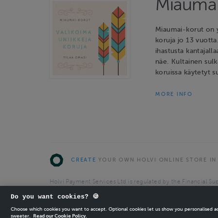
Miaumai
Miaumai-korut on y
koruja jo 13 vuotta
ihastusta kantajalla
näe. Kultainen sulk
koruissa käytetyt s
MORE INFO
CREATE
YOUR OWN HOLVI ONLINE STORE IN
Holvi Payment Services Ltd is regulated by the Financial Sup
Authorised Payment Institution with license to operate in 
Do you want cookies? 🍪
© 2026 Holvi Payment Services Ltd.
Choose which cookies you want to accept. Optional cookies let us show you personalised 
sweeter.
Read our Cookie Policy.