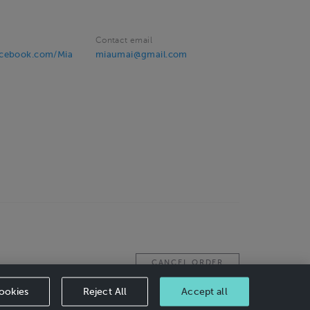
Contact email
acebook.com/Mia
miaumai@gmail.com
CANCEL ORDER
ookies
Reject All
Accept all