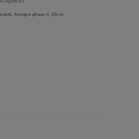
cription
erästä. Korujen pituus n. 20cm.