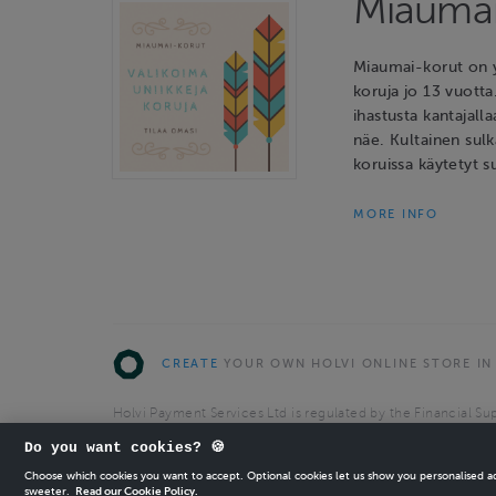
Miaumai
Miaumai-korut on y
koruja jo 13 vuotta
ihastusta kantajalla
näe. Kultainen sulk
koruissa käytetyt s
MORE INFO
CREATE
YOUR OWN HOLVI ONLINE STORE IN
Holvi Payment Services Ltd is regulated by the Financial Sup
Authorised Payment Institution with license to operate in 
Do you want cookies? 🍪
© 2026 Holvi Payment Services Ltd.
Choose which cookies you want to accept. Optional cookies let us show you personalised 
sweeter.
Read our Cookie Policy.