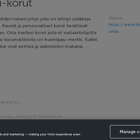
-korut
Website
hden naisen yritys joka on tehnyt uniikkeja
https://www.f
. Kauniit ja persoonalliset korut herättävät
umai
an. Osta itsellesi korut joita et vastaantulijoilla
a-korumallistolla on Avainlippu-merkki. Kaikki
ulat ovat eettisiä ja säännösten mukaisia. …
 MINUTES.
ervisory Authority of Finland as an
the European Economic Area.
Manage c
ads and marketing — making your Holvi experience even