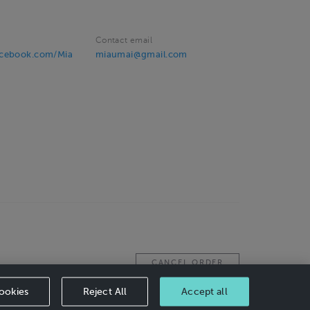
Contact email
acebook.com/Mia
miaumai@gmail.com
CANCEL ORDER
ookies
Reject All
Accept all