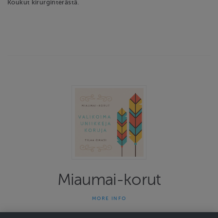
Koukut kirurginterästä.
Miaumai-korut
MORE INFO
Miaumai-korut on yhden naisen yritys joka on tehnyt uniikkeja
koruja jo 13 vuotta. Kauniit ja persoonalliset korut herättävät