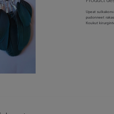
Product des
Upeat sulkakorva
pudonneet rakast
Koukut kirurgint