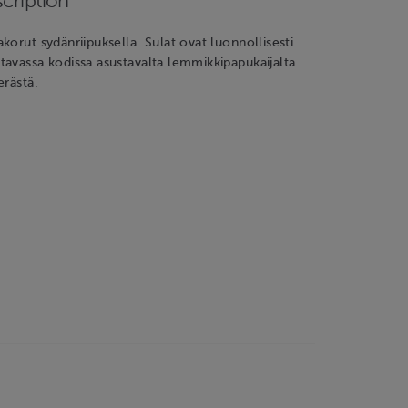
cription
korut sydänriipuksella. Sulat ovat luonnollisesti
avassa kodissa asustavalta lemmikkipapukaijalta.
erästä.