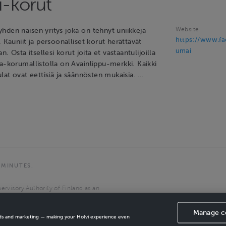
-korut
Website
hden naisen yritys joka on tehnyt uniikkeja
https://www.f
. Kauniit ja persoonalliset korut herättävät
umai
an. Osta itsellesi korut joita et vastaantulijoilla
a-korumallistolla on Avainlippu-merkki. Kaikki
ulat ovat eettisiä ja säännösten mukaisia. …
 MINUTES.
ervisory Authority of Finland as an
the European Economic Area.
Manage c
ads and marketing — making your Holvi experience even