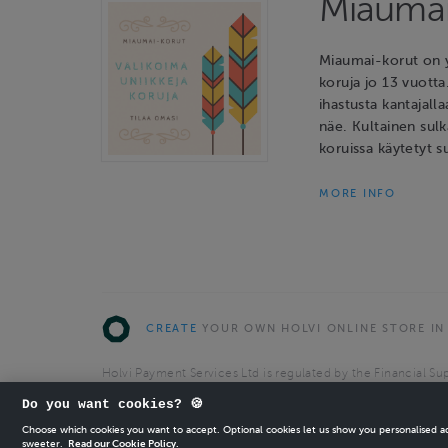
Miaumai
Miaumai-korut on y
koruja jo 13 vuotta
ihastusta kantajalla
näe. Kultainen sulk
koruissa käytetyt s
MORE INFO
CREATE
YOUR OWN HOLVI ONLINE STORE IN
Holvi Payment Services Ltd is regulated by the Financial Sup
Authorised Payment Institution with license to operate in 
Do you want cookies? 🍪
© 2026 Holvi Payment Services Ltd.
Choose which cookies you want to accept. Optional cookies let us show you personalised 
sweeter.
Read our Cookie Policy.