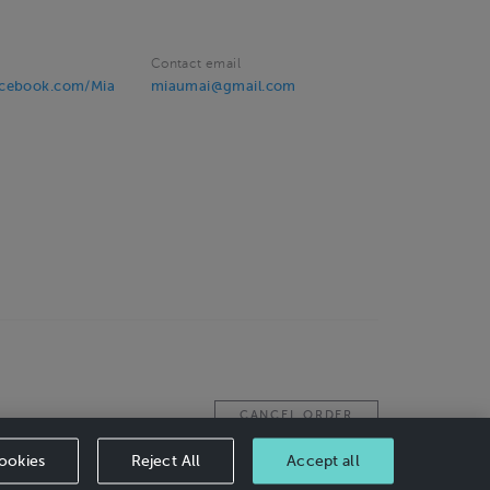
Contact email
acebook.com/Mia
miaumai@gmail.com
CANCEL ORDER
ookies
Reject All
Accept all