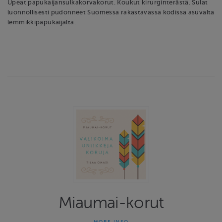
Upeat papukaijansulkakorvakorut. Koukut kirurginterästä. Sulat
luonnollisesti pudonneet Suomessa rakastavassa kodissa asuvalta
lemmikkipapukaijalta.
Miaumai-korut
MORE INFO