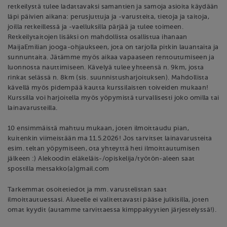
retkeilystä tulee ladattavaksi samantien ja samoja asioita käydään
läpi päivien aikana: perusjuttuja ja -varusteita, tietoja ja taitoja,
joilla retkeillessä ja -vaelluksilla pärjää ja tulee toimeen.
Retkeilytaitojen lisäksi on mahdollista osallistua ihanaan
MaijaEmilian jooga-ohjaukseen, jota on tarjolla pitkin lauantaita ja
sunnuntaita. Jätämme myös aikaa vapaaseen rentoutumiseen ja
luonnosta nauttimiseen. Kävelyä tulee yhteensä n. 9km, josta
rinkat selässä n. 8km (sis. suunnistusharjoituksen). Mahdollista
kävellä myös pidempää kautta kurssilaisten toiveiden mukaan!
Kurssilla voi harjoitella myös yöpymistä turvallisesti joko omilla tai
lainavarusteilla.
10 ensimmäistä mahtuu mukaan, joten ilmoittaudu pian,
kuitenkin viimeistään ma 11.5.2026! Jos tarvitset lainavarusteita
esim. teltan yöpymiseen, ota yhteyttä heti ilmoittautumisen
jälkeen :) Alekoodin eläkeläis-/opiskelija/työtön-aleen saat
spostilla metsakko(a)gmail.com
Tarkemmat osoitetiedot ja mm. varustelistan saat
ilmoittautuessasi. Alueelle ei valitettavasti pääse julkisilla, joten
omat kyydit (autamme tarvittaessa kimppakyytien järjestelyssä!).