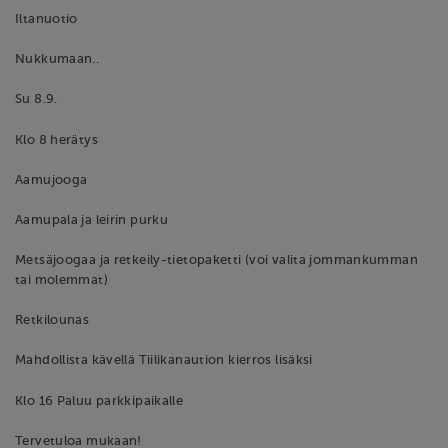
Iltanuotio
Nukkumaan..
Su 8.9.
Klo 8 herätys
Aamujooga
Aamupala ja leirin purku
Metsäjoogaa ja retkeily-tietopaketti (voi valita jommankumman
tai molemmat)
Retkilounas
Mahdollista kävellä Tiilikanaution kierros lisäksi
Klo 16 Paluu parkkipaikalle
Tervetuloa mukaan!