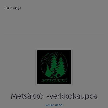
Piia ja Maija
Metsäkkö -verkkokauppa
MORE INFO
Metsäkön monipuoliset elämykset, retket, kurssit/luennot,