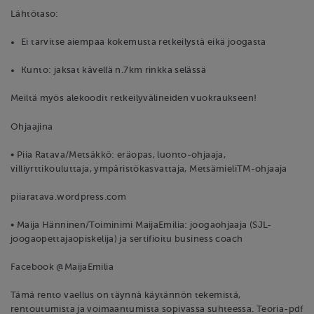
Lähtötaso:
Ei tarvitse aiempaa kokemusta retkeilystä eikä joogasta
Kunto: jaksat kävellä n.7km rinkka selässä
Meiltä myös alekoodit retkeilyvälineiden vuokraukseen!
Ohjaajina
• Piia Ratava/Metsäkkö: eräopas, luonto-ohjaaja,
villiyrttikouluttaja, ympäristökasvattaja, MetsämieliTM-ohjaaja
piiaratava.wordpress.com
• Maija Hänninen/Toiminimi MaijaEmilia: joogaohjaaja (SJL-
joogaopettajaopiskelija) ja sertifioitu business coach
Facebook @MaijaEmilia
Tämä rento vaellus on täynnä käytännön tekemistä,
rentoutumista ja voimaantumista sopivassa suhteessa. Teoria-pdf