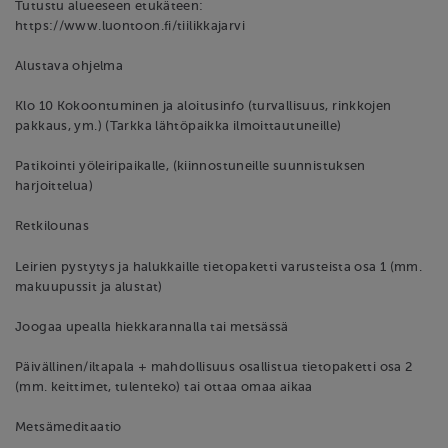
Tutustu alueeseen etukäteen:
https://www.luontoon.fi/tiilikkajarvi
Alustava ohjelma
Klo 10 Kokoontuminen ja aloitusinfo (turvallisuus, rinkkojen
pakkaus, ym.) (Tarkka lähtöpaikka ilmoittautuneille)
Patikointi yöleiripaikalle, (kiinnostuneille suunnistuksen
harjoittelua)
Retkilounas
Leirien pystytys ja halukkaille tietopaketti varusteista osa 1 (mm.
makuupussit ja alustat)
Joogaa upealla hiekkarannalla tai metsässä
Päivällinen/iltapala + mahdollisuus osallistua tietopaketti osa 2
(mm. keittimet, tulenteko) tai ottaa omaa aikaa
Metsämeditaatio