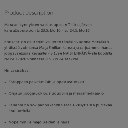
Product description
Matalan kynnyksen vaellus upeaan Tiilikkajärven
kansallispuistoon la 23.5. klo 10 - su 24.5. klo 16
Konsepti on ollut toimiva, joten tänäkin vuonna Metsäkkö
yhdistää voimansa MaijaEmilian kanssa ja tarjoamme ihanaa
joogavaellusta keväälle! <3 159e NAISTENPÄIVÄ-ale koodilla
NAISET2026 voimassa 8.3. klo 24 saakka!
Hinta sisältää:
Eräoppaan palvelut 24h ja opastustuokiot
Ohjatut joogatuokiot, nuotiopiiri ja metsämeditaatio
Lauantaina nokipannukahvit/-teet + villiyrttistä purtavaa
iltanuotiolla
Nopeimmille majoitteiden lainaus