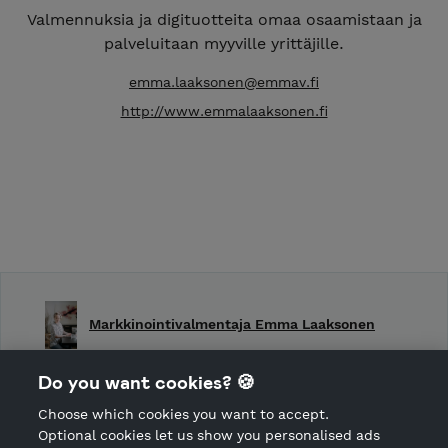
Valmennuksia ja digituotteita omaa osaamistaan ja
palveluitaan myyville yrittäjille.
emma.laaksonen@emmav.fi
http://www.emmalaaksonen.fi
Markkinointivalmentaja Emma Laaksonen
Shop Terms and Conditions
Do you want cookies? 🍪
Shop privacy policy
Choose which cookies you want to accept.
CANCEL ORDER
Optional cookies let us show you personalised ads