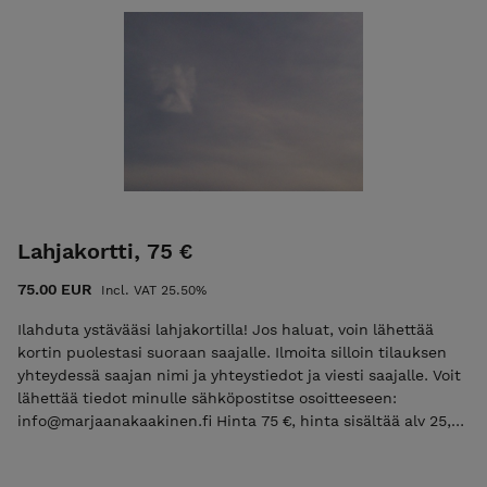
Lahjakortti, 75 €
75.00 EUR
Incl. VAT 25.50%
Ilahduta ystävääsi lahjakortilla! Jos haluat, voin lähettää
kortin puolestasi suoraan saajalle. Ilmoita silloin tilauksen
yhteydessä saajan nimi ja yhteystiedot ja viesti saajalle. Voit
lähettää tiedot minulle sähköpostitse osoitteeseen:
info@marjaanakaakinen.fi Hinta 75 €, hinta sisältää alv 25,5
% Toimitus on ilmainen Toimitusaika on 3-10 vrk Lahjakortti
on voimassa 6 kk Marjaanan putiikin etusivulle