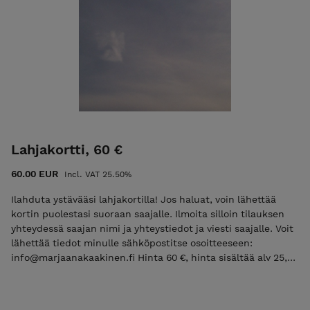
Lahjakortti, 60 €
60.00 EUR
Incl. VAT 25.50%
Ilahduta ystävääsi lahjakortilla! Jos haluat, voin lähettää
kortin puolestasi suoraan saajalle. Ilmoita silloin tilauksen
yhteydessä saajan nimi ja yhteystiedot ja viesti saajalle. Voit
lähettää tiedot minulle sähköpostitse osoitteeseen:
info@marjaanakaakinen.fi Hinta 60 €, hinta sisältää alv 25,5
% Toimitus on ilmainen Toimitusaika on 3-10 vrk Lahjakortti
on voimassa 6 kk Marjaanan putiikin etusivulle