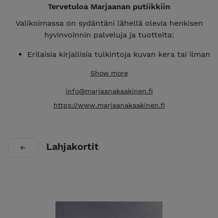
Tervetuloa Marjaanan putiikkiin
Valikoimassa on sydäntäni lähellä olevia henkisen
hyvinvoinnin palveluja ja tuotteita:
Erilaisia kirjallisia tulkintoja kuvan kera tai ilman
Kaukohoitoja
Show more
Meedioistuntoja, puhelimitse ja videopuheluna
e-kirjoja
info@marjaanakaakinen.fi
Intiaaniopas-kortteja
https://www.marjaanakaakinen.fi
Ohjattuja kursseja ja meditaatioita
Lahjakortteja
Tervetuloa tutustumaan <3
Lahjakortit
Yt, Marjaana Kaakinen
Hyvinvointineuvoja, meedio, energiahoitaja &
reinkarnaatioterapeutti
PS. Kun ostat meedioistunnon, kaukohoidon tai