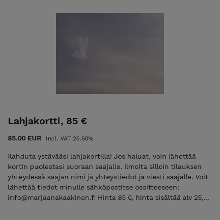
Lahjakortti, 85 €
85.00 EUR
Incl. VAT 25.50%
Ilahduta ystävääsi lahjakortilla! Jos haluat, voin lähettää
kortin puolestasi suoraan saajalle. Ilmoita silloin tilauksen
yhteydessä saajan nimi ja yhteystiedot ja viesti saajalle. Voit
lähettää tiedot minulle sähköpostitse osoitteeseen:
info@marjaanakaakinen.fi Hinta 85 €, hinta sisältää alv 25,5
% Toimitus on ilmainen Toimitusaika on 3-10 vrk Lahjakortti
on voimassa 6 kk Marjaanan putiikin etusivulle