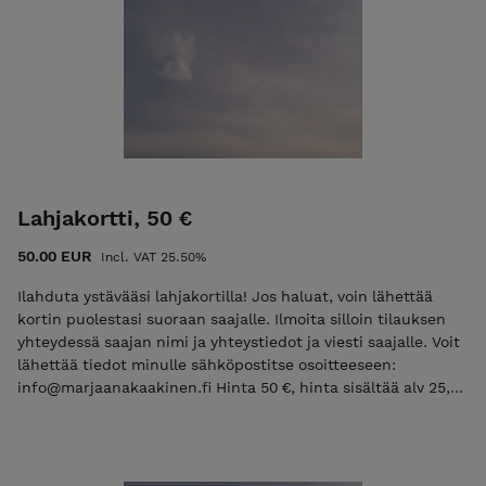
Lahjakortti, 50 €
50.00 EUR
Incl. VAT 25.50%
Ilahduta ystävääsi lahjakortilla! Jos haluat, voin lähettää
kortin puolestasi suoraan saajalle. Ilmoita silloin tilauksen
yhteydessä saajan nimi ja yhteystiedot ja viesti saajalle. Voit
lähettää tiedot minulle sähköpostitse osoitteeseen:
info@marjaanakaakinen.fi Hinta 50 €, hinta sisältää alv 25,5
% Toimitus on ilmainen Toimitusaika on 3-10 vrk Lahjakortti
on voimassa 6 kk Marjaanan putiikin etusivulle