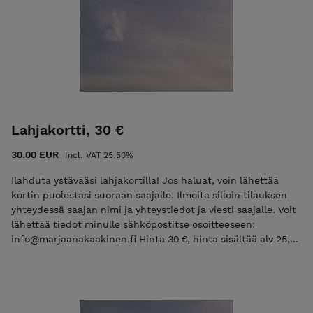
reinkarnaatioterapian, otan sinuun yhteyttä
sähköpostitse, jotta voimme varata sinulle sopivan
ajan - käytän vaan paperista kalenteria. Muuten
minuun saa yhteyden sähköpostitse tai puhelimitse.
Lahjakortti, 30 €
30.00 EUR
Incl. VAT 25.50%
Ilahduta ystävääsi lahjakortilla! Jos haluat, voin lähettää
kortin puolestasi suoraan saajalle. Ilmoita silloin tilauksen
yhteydessä saajan nimi ja yhteystiedot ja viesti saajalle. Voit
lähettää tiedot minulle sähköpostitse osoitteeseen:
info@marjaanakaakinen.fi Hinta 30 €, hinta sisältää alv 25,5
% Toimitus on ilmainen Toimitusaika on 3-10 vrk Lahjakortti
on voimassa 6 kk Marjaanan putiikin etusivulle