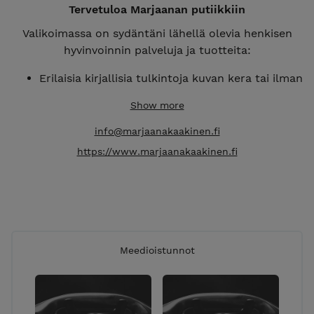
Tervetuloa Marjaanan putiikkiin
Valikoimassa on sydäntäni lähellä olevia henkisen
hyvinvoinnin palveluja ja tuotteita:
Erilaisia kirjallisia tulkintoja kuvan kera tai ilman
Kaukohoitoja
Show more
Meedioistuntoja, puhelimitse ja videopuheluna
e-kirjoja
info@marjaanakaakinen.fi
Intiaaniopas-kortteja
https://www.marjaanakaakinen.fi
Ohjattuja kursseja ja meditaatioita
Lahjakortteja
Tervetuloa tutustumaan <3
Yt, Marjaana Kaakinen
Meedioistunnot
Hyvinvointineuvoja, meedio, energiahoitaja &
reinkarnaatioterapeutti
PS. Kun ostat meedioistunnon, kaukohoidon tai