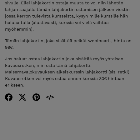
sivulle
. Ellei lahjakortin ostaja muuta toivo, niin lähetän
lahjan saajalle tämän lahjakortin ostamisen jälkeen viestin
jossa kerron tulevista kursseista, kysyn mille kurssille hän
haluaa tulla (alustavasti, kurssia voi vielä vaihtaa
myöhemmin).
Tämän lahjakortin, joka sisältää pelkät webinaarit, hinta on
98€.
Jos haluat ostaa lahjakortin joka sisältää myös yhteisen
kuvausretken, niin osta tämä lahjakortti:
Maisemavalokuvauksen alkeiskurssin lahjakortti (sis. retki)
.
Kuvausretken voi myös ostaa ennen kurssia 30€ hintaan
erikseen.