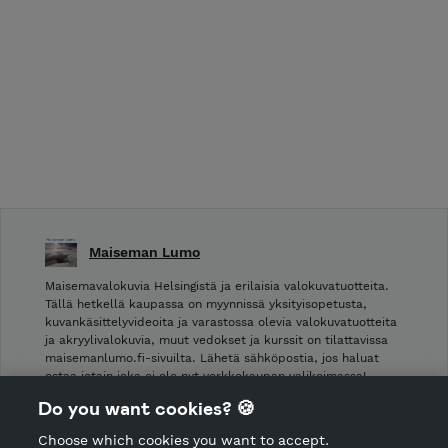
Maiseman Lumo
Maisemavalokuvia Helsingistä ja erilaisia valokuvatuotteita.
Tällä hetkellä kaupassa on myynnissä yksityisopetusta,
kuvankäsittelyvideoita ja varastossa olevia valokuvatuotteita
ja akryylivalokuvia, muut vedokset ja kurssit on tilattavissa
maisemanlumo.fi-sivuilta. Lähetä sähköpostia, jos haluat
ostaa jotain joka ei ole nyt verkkokaupan valikoimassa!
Do you want cookies? 🍪
Shop Terms and Conditions
Choose which cookies you want to accept.