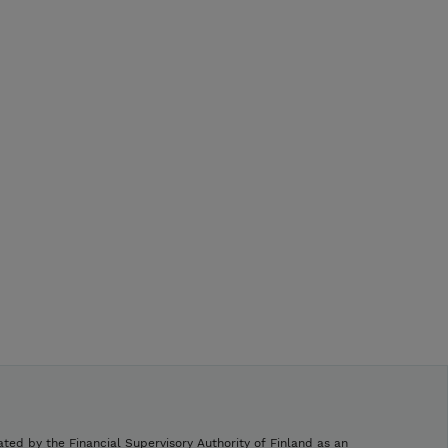
.
ivun
tyksemme
ated by the Financial Supervisory Authority of Finland as an