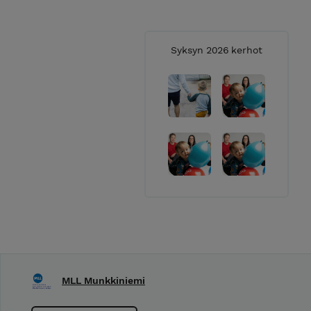
aikuisjäsen
Kerhoihin
Syksyn 2026 kerhot
Kerhoehdo
välilehdel
Tiedotamm
sivuilla
ML
MLL Munkkiniemi