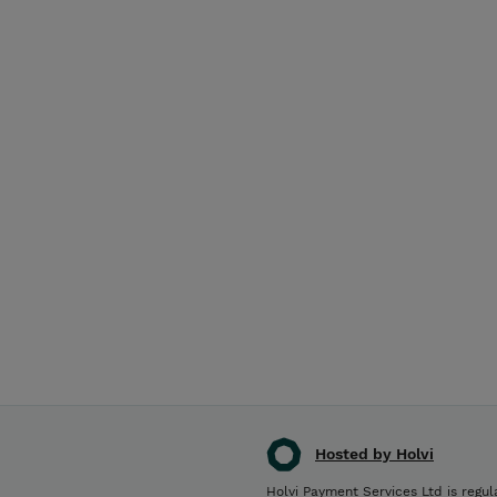
et, ei lapsijäsenet.
 ilmoittautuva huom! Maksamalla hyväksyt kerhoehtomme
t löydät yhdistyksemme sivuilta Kerhot ja tapahtumat -s
tä.
Kerhoehdot
e mahdollisista kerhoihin liittyvistä muutoksista yhdis
L Munkkiniemi
ja Facebookissa
MLL Munkkiniemi
Hosted by Holvi
Holvi Payment Services Ltd is regul