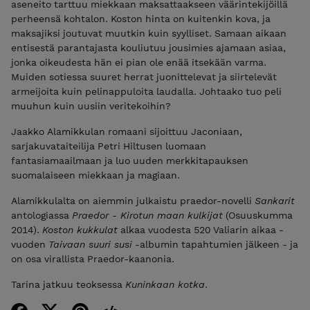
aseneito tarttuu miekkaan maksattaakseen väärintekijöillä
perheensä kohtalon. Koston hinta on kuitenkin kova, ja
maksajiksi joutuvat muutkin kuin syylliset. Samaan aikaan
entisestä parantajasta kouliutuu jousimies ajamaan asiaa,
jonka oikeudesta hän ei pian ole enää itsekään varma.
Muiden sotiessa suuret herrat juonittelevat ja siirtelevät
armeijoita kuin pelinappuloita laudalla. Johtaako tuo peli
muuhun kuin uusiin veritekoihin?
Jaakko Alamikkulan romaani sijoittuu Jaconiaan,
sarjakuvataiteilija Petri Hiltusen luomaan
fantasiamaailmaan ja luo uuden merkkitapauksen
suomalaiseen miekkaan ja magiaan.
Alamikkulalta on aiemmin julkaistu praedor-novelli
Sankarit
antologiassa
Praedor - Kirotun maan kulkijat
(Osuuskumma
2014).
Koston kukkulat
alkaa vuodesta 520 Valiarin aikaa -
vuoden
Taivaan suuri susi
-albumin tapahtumien jälkeen - ja
on osa virallista Praedor-kaanonia.
Tarina jatkuu teoksessa
Kuninkaan kotka
.