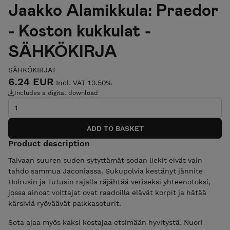
Jaakko Alamikkula: Praedor
- Koston kukkulat -
SÄHKÖKIRJA
SÄHKÖKIRJAT
6.24 EUR
Incl. VAT 13.50%
Includes a digital download
Product description
Taivaan suuren suden sytyttämät sodan liekit eivät vain
tahdo sammua Jaconiassa. Sukupolvia kestänyt jännite
Holrusin ja Tutusin rajalla räjähtää veriseksi yhteenotoksi,
jossa ainoat voittajat ovat raadoilla elävät korpit ja hätää
kärsiviä ryöväävät palkkasoturit.
Sota ajaa myös kaksi kostajaa etsimään hyvitystä. Nuori