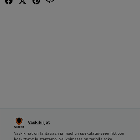
Vaskikirjat
Vaskikirjat on fantasiaan ja muuhun spekulatiiviseen fiktioon
keskittynyt kustantamo. Valikoimassa on tarjolla sekä