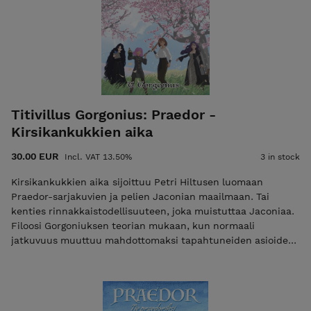
Titivillus Gorgonius: Praedor -
Kirsikankukkien aika
30.00 EUR
Incl. VAT 13.50%
3 in stock
Kirsikankukkien aika sijoittuu Petri Hiltusen luomaan
Praedor-sarjakuvien ja pelien Jaconian maailmaan. Tai
kenties rinnakkaistodellisuuteen, joka muistuttaa Jaconiaa.
Filoosi Gorgoniuksen teorian mukaan, kun normaali
jatkuvuus muuttuu mahdottomaksi tapahtuneiden asioiden
takia, voi syntyä lineaarisen ajan häiriö, ajan ja avaruuden
uudelleenjärjestäytyminen. Kirsikankukkien aika on
kertomus neljästä Farrignian yliopistossa opiskelevasta
tytöstä — Sabina, Karen, Moedra ja Gothwine — ja heidän