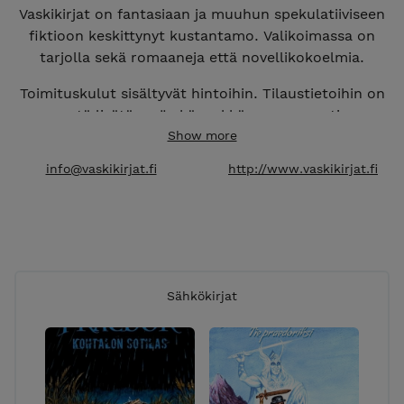
Vaskikirjat on fantasiaan ja muuhun spekulatiiviseen
fiktioon keskittynyt kustantamo. Valikoimassa on
tarjolla sekä romaaneja että novellikokoelmia.
Toimituskulut sisältyvät hintoihin. Tilaustietoihin on
syytä lisätä myös kännykkänumero postin
saapumisilmoitusta varten. Numero pitää antaa
Show more
kansainvälisessä muodossa (+358...)
info@vaskikirjat.fi
http://www.vaskikirjat.fi
Kirjoja voi tilata myös sähköpostilla.
Ohjeet
kotisivuilla.
Sähkökirjat