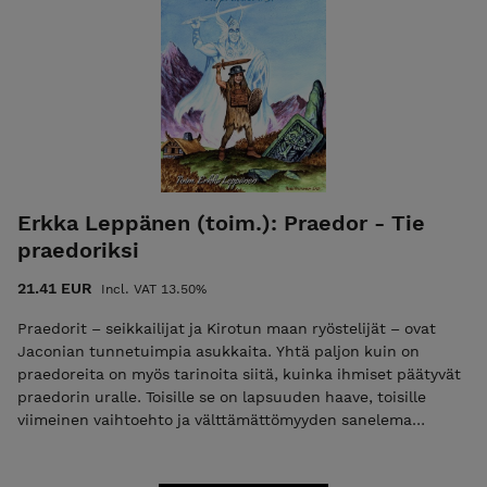
päivittäisestä elämästään ja seikkailuistaan 1900-luvun
alkupuolen tyttöromaanien ja nykypäivän animen ja mangan
tyyliin. Kestääkö Jaconian todellisuus tätä söpöä
tyttöryhmää? Lue ja ota selvää! Teoksen on kääntänyt
jaconian kielestä suomeksi Niilo Paasivirta. Kustantaja
Asobitai ISBN 978-952-88-0703-2 pehmeäkantinen koko 21
cm * 14,5 cm sivuja 360 julkaisuvuosi 2026 OVH: 30 €
Kansikuva Skiriki Kuvitus Petri Hilttunen ja Niilo Paasivirta
Erkka Leppänen (toim.): Praedor - Tie
praedoriksi
21.41 EUR
Incl. VAT 13.50%
Praedorit – seikkailijat ja Kirotun maan ryöstelijät – ovat
Jaconian tunnetuimpia asukkaita. Yhtä paljon kuin on
praedoreita on myös tarinoita siitä, kuinka ihmiset päätyvät
praedorin uralle. Toisille se on lapsuuden haave, toisille
viimeinen vaihtoehto ja välttämättömyyden sanelema
pakotie. Tie praedoriksi kokoaa yhteen kymmenen tarinaa
jaconialaisista, jotka ajautuvat praedoreiksi, heidän