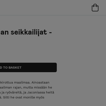
 seikkailijat -
, kirottua maailmaa. Ainoastaan
maailman rajan, mutta missään he
a ja ryöväreitä, ja Jaconiassa heitä
. Silti he ovat monille myös