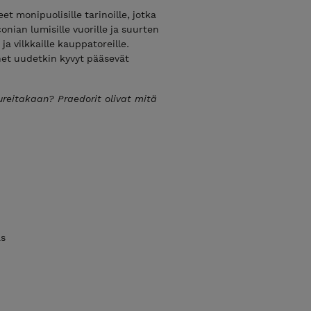
t monipuolisille tarinoille, jotka
onian lumisille vuorille ja suurten
a vilkkaille kauppatoreille.
net uudetkin kyvyt pääsevät
kureitakaan? Praedorit olivat mitä
as