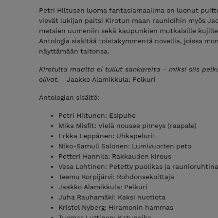
Petri Hiltusen luoma fantasiamaailma on luonut puittee
vievät lukijan paitsi Kirotun maan raunioihin myös Jac
metsien uumeniin sekä kaupunkien mutkaisille kujille j
Antologia sisältää toistakymmentä novellia, joissa mo
näyttämään taitonsa.
Kirotulta maalta ei tullut sankareita - miksi siis pel
olivat.
- Jaakko Alamikkula: Pelkuri
Antologian sisältö:
Petri Hiltunen: Esipuhe
Mika Misfit: Vielä nousee pimeys (raapale)
Erkka Leppänen: Uhkapelurit
Niko-Samuli Salonen: Lumivuorten peto
Petteri Hannila: Rakkauden kirous
Vesa Lehtinen: Petetty puolikas ja raunioruhtin
Teemu Korpijärvi: Rohdonsekoittaja
Jaakko Alamikkula: Pelkuri
Juha Rauhamäki: Kaksi nuotiota
Kristel Nyberg: Hiramonin hammas
Tuomas Luttinen: Katupoika