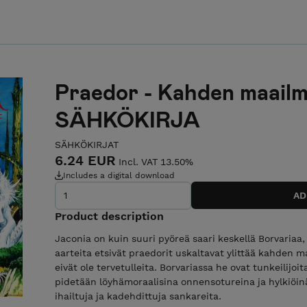
Praedor - Kahden maailman
SÄHKÖKIRJA
SÄHKÖKIRJAT
6.24 EUR
Incl. VAT 13.50%
Includes a digital download
Product description
Jaconia on kuin suuri pyöreä saari keskellä Borvariaa
aarteita etsivät praedorit uskaltavat ylittää kahden 
eivät ole tervetulleita. Borvariassa he ovat tunkeilijoit
pidetään löyhämoraalisina onnensotureina ja hylkiöinä
ihailtuja ja kadehdittuja sankareita.