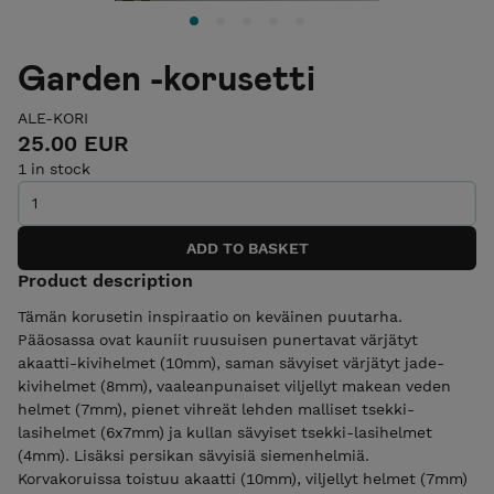
Garden -korusetti
ALE-KORI
25.00 EUR
1 in stock
Product description
Tämän korusetin inspiraatio on keväinen puutarha.
Pääosassa ovat kauniit ruusuisen punertavat värjätyt
akaatti-kivihelmet (10mm), saman sävyiset värjätyt jade-
kivihelmet (8mm), vaaleanpunaiset viljellyt makean veden
helmet (7mm), pienet vihreät lehden malliset tsekki-
lasihelmet (6x7mm) ja kullan sävyiset tsekki-lasihelmet
(4mm). Lisäksi persikan sävyisiä siemenhelmiä.
Korvakoruissa toistuu akaatti (10mm), viljellyt helmet (7mm)