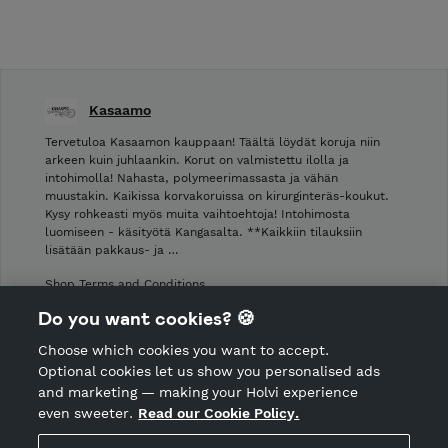
Kasaamo
Tervetuloa Kasaamon kauppaan! Täältä löydät koruja niin
arkeen kuin juhlaankin. Korut on valmistettu ilolla ja
intohimolla! Nahasta, polymeerimassasta ja vähän
muustakin. Kaikissa korvakoruissa on kirurginteräs-koukut.
Kysy rohkeasti myös muita vaihtoehtoja! Intohimosta
luomiseen - käsityötä Kangasalta. **Kaikkiin tilauksiin
lisätään pakkaus- ja …
Shop Terms and Conditions
Shop privacy policy
Do you want cookies? 🍪
Cancellation policy
Choose which cookies you want to accept.
CANCEL ORDER
Optional cookies let us show you personalised ads
and marketing — making your Holvi experience
even sweeter.
Read our Cookie Policy.
Hosted by Holvi