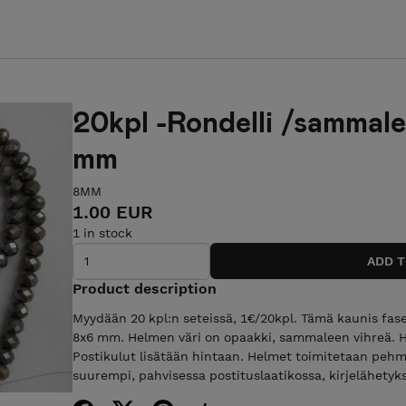
20kpl -Rondelli /sammal
mm
8MM
1.00 EUR
1 in stock
Product description
Myydään 20 kpl:n seteissä, 1€/20kpl. Tämä kaunis fase
8x6 mm. Helmen väri on opaakki, sammaleen vihreä. He
Postikulut lisätään hintaan. Helmet toimitetaan pehm
suurempi, pahvisessa postituslaatikossa, kirjelähetyk