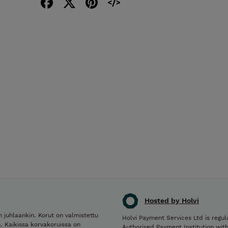
Hosted by Holvi
 juhlaankin. Korut on valmistettu
Holvi Payment Services Ltd is regul
. Kaikissa korvakoruissa on
Authorised Payment Institution wit