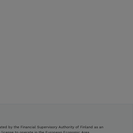
ated by the Financial Supervisory Authority of Finland as an
h license to operate in the European Economic Area.