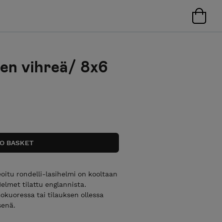
een vihreä/ 8x6
oitu rondelli-lasihelmi on kooltaan
lmet tilattu englannista.
okuoressa tai tilauksen ollessa
senä.