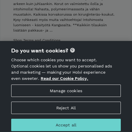
arkeen kuin juhlaankin. Korut on valmistettu ilolla ja
intohimolla! Nahasta, polymeerimassasta ja vähän
muustakin. Kaikissa korvakoruissa on kirurginteräs-koukut.
Kysy rohkeasti myös muita vaihtoehtoja! Intohimosta
luomiseen - käsityötä Kangasalta. **Kaikkiin tilauksiin
lisätään pakkaus- ja …
Shop Terms and Conditions
Shop privacy policy
Do you want cookies? 🍪
Cancellation policy
Choose which cookies you want to accept.
CANCEL ORDER
Optional cookies let us show you personalised ads
and marketing — making your Holvi experience
even sweeter.
Read our Cookie Policy.
Hosted by Holvi
Manage cookies
Holvi Payment Services Ltd is regulated by the Financial
Supervisory Authority of Finland as an Authorised Payment
Institution with license to operate in the European Economic
Reject All
Area.
© 2026 Holvi Payment Services Ltd.
Accept all