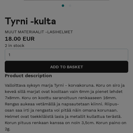
Tyrni -kulta
MUUT MATERIAALIT -LASIHELMET
18.00 EUR
2 in stock
Product description
Valloittava syksyn marja Tyrni - korvakoruna. Koru on siro ja
keveä sillä marjat ovat kooltaan vain 6mm ja pienet lehdet
7x8mm. Koru on koottu saranoituun renkaaseen 16mm.
Rengas aukeaa vetämällä ja napsautetaan kiinni. Riipus-
osan saa irti ja rengasta voi pitää näin omana korunaan.
Helmet ovat tsekkiläistä lasia ja metallit kullattua terästä.
Korun pituus renkaan kanssa on noin 3,5cm. Korun paino on
2g.