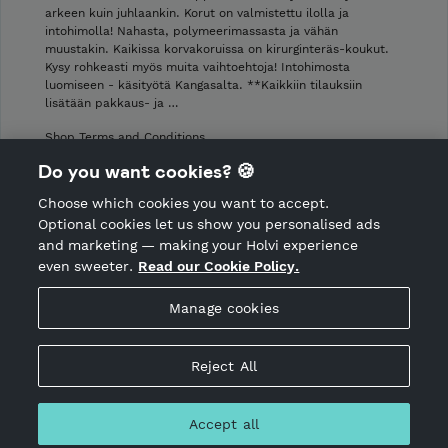
arkeen kuin juhlaankin. Korut on valmistettu ilolla ja
intohimolla! Nahasta, polymeerimassasta ja vähän
muustakin. Kaikissa korvakoruissa on kirurginteräs-koukut.
Kysy rohkeasti myös muita vaihtoehtoja! Intohimosta
luomiseen - käsityötä Kangasalta. **Kaikkiin tilauksiin
lisätään pakkaus- ja …
Shop Terms and Conditions
Shop privacy policy
Do you want cookies? 🍪
Cancellation policy
Choose which cookies you want to accept.
CANCEL ORDER
Optional cookies let us show you personalised ads
and marketing — making your Holvi experience
even sweeter.
Read our Cookie Policy.
Hosted by Holvi
Manage cookies
Holvi Payment Services Ltd is regulated by the Financial
Supervisory Authority of Finland as an Authorised Payment
Institution with license to operate in the European Economic
Reject All
Area.
© 2026 Holvi Payment Services Ltd.
Accept all