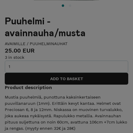
Puuhelmi -
avainnauha/musta
AVAIMILLE
/
PUUHELMINAUHAT
25.00 EUR
3 in stock
Product description
Mustia puuhelmiä, punottuna kaksinkertaiseen
puuvillanaruun (1mm). Erittäin kevyt kantaa. Helmet ovat
Preciosan 6, 8 ja 12mm. Niskassa on muovinen turvalukko,
joka aukeaa nykäisystä. Rapulukko metallia. Avainnauhan
pituus suljettuna on noin 60cm, avattuna 106cm +7cm lukko
ja rengas. (myyty ennen 32€ ja 28€)