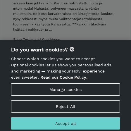
arkeen kuin juhlaankin. Korut on valmistettu ilolla ja
intohimolla! Nahasta, polymeerimassasta ja vähän
muustakin. Kaikissa korvakoruissa on kirurginteräs-koukut.
Kysy rohkeasti myös muita vaihtoehtoja! Intohimosta
luomiseen - käsityötä Kangasalta. **Kaikkiin tilauksiin
lisätään pakkaus- ja …
Shop Terms and Conditions
Shop privacy policy
Do you want cookies? 🍪
Cancellation policy
Choose which cookies you want to accept.
CANCEL ORDER
Optional cookies let us show you personalised ads
and marketing — making your Holvi experience
even sweeter.
Read our Cookie Policy.
Hosted by Holvi
Manage cookies
Holvi Payment Services Ltd is regulated by the Financial
Supervisory Authority of Finland as an Authorised Payment
Institution with license to operate in the European Economic
Reject All
Area.
© 2026 Holvi Payment Services Ltd.
Accept all