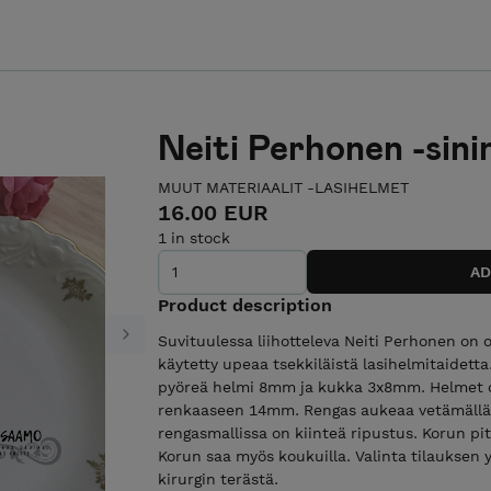
Neiti Perhonen -sini
MUUT MATERIAALIT -LASIHELMET
16.00 EUR
1 in stock
Product description
Suvituulessa liihotteleva Neiti Perhonen on
Next
käytetty upeaa tsekkiläistä lasihelmitaidet
pyöreä helmi 8mm ja kukka 3x8mm. Helmet o
renkaaseen 14mm. Rengas aukeaa vetämällä j
rengasmallissa on kiinteä ripustus. Korun p
Korun saa myös koukuilla. Valinta tilauksen 
kirurgin terästä.