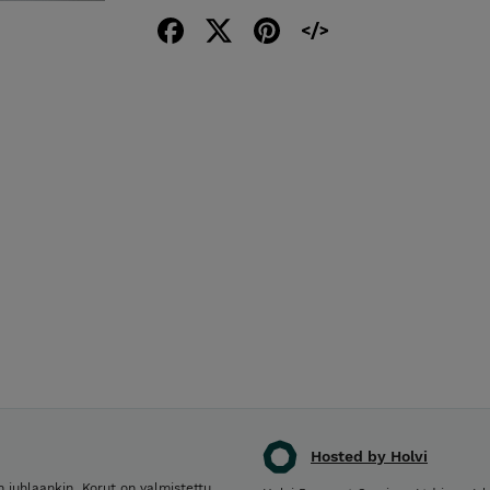
Hosted by Holvi
 juhlaankin. Korut on valmistettu