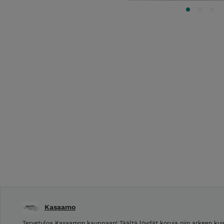
Kasaamo
Tervetuloa Kasaamon kauppaan! Täältä löydät koruja niin arkeen kuin