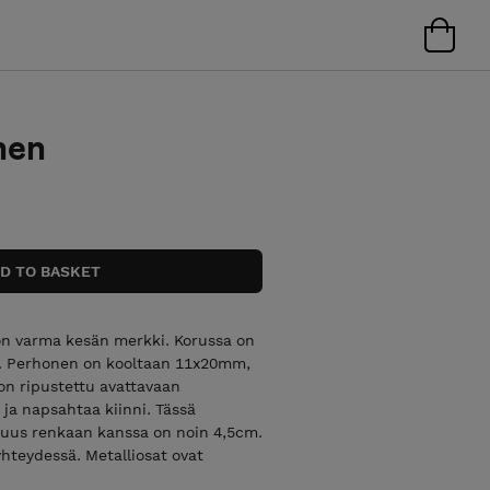
nen
 on varma kesän merkki. Korussa on
ta. Perhonen on kooltaan 11x20mm,
n ripustettu avattavaan
a napsahtaa kiinni. Tässä
ituus renkaan kanssa on noin 4,5cm.
yhteydessä. Metalliosat ovat