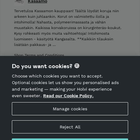
Kasaamo
Tervetuloa Kasaamon kauppaan! Täältä löydät koruja niin
arkeen kuin juhlaankin. Korut on valmistettu ilolla ja
intohimolla! Nahasta, polymeerimassasta ja vähän
muustakin. Kaikissa korvakoruissa on kirurginteräs-koukut.
Kysy rohkeasti myös muita vaihtoehtoja! Intohimosta
luomiseen - käsityötä Kangasalta. **Kaikkiin tilauksiin
lisätään pakkaus- ja …
Shop Terms and Conditions
Shop privacy policy
Do you want cookies? 🍪
Cancellation policy
Choose which cookies you want to accept.
CANCEL ORDER
Optional cookies let us show you personalised ads
and marketing — making your Holvi experience
even sweeter.
Read our Cookie Policy.
Hosted by Holvi
Manage cookies
Holvi Payment Services Ltd is regulated by the Financial
Supervisory Authority of Finland as an Authorised Payment
Institution with license to operate in the European Economic
Reject All
Area.
© 2026 Holvi Payment Services Ltd.