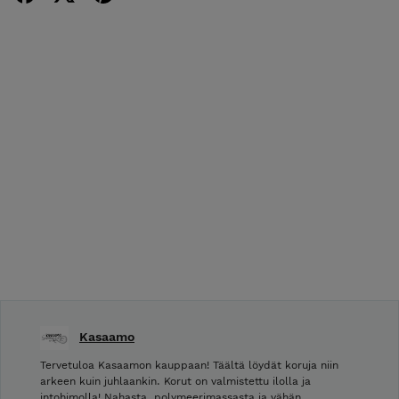
Kasaamo
Tervetuloa Kasaamon kauppaan! Täältä löydät koruja niin
arkeen kuin juhlaankin. Korut on valmistettu ilolla ja
intohimolla! Nahasta, polymeerimassasta ja vähän