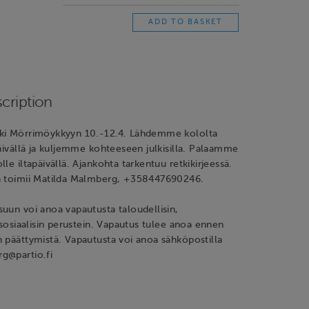
cription
ki Mörrimöykkyyn 10.-12.4. Lähdemme kololta
päivällä ja kuljemme kohteeseen julkisilla. Palaamme
le iltapäivällä. Ajankohta tarkentuu retkikirjeessä.
a toimii Matilda Malmberg, +358447690246.
uun voi anoa vapautusta taloudellisin,
a sosiaalisin perustein. Vapautus tulee anoa ennen
 päättymistä. Vapautusta voi anoa sähköpostilla
g@partio.fi