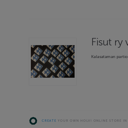
Fisut ry
Kalasataman partio
CREATE
YOUR OWN HOLVI ONLINE STORE IN