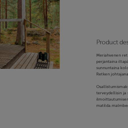
Product des
Meriahvenen ret
perjantaina ilta
sunnuntaina kolol
Retken johtajan
Osallistumismaks
terveydellisin j
ilmoittautumisen
matilda.malmber