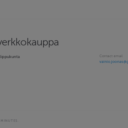
 verkkokauppa
Contact email
lippukunta
vainio.joonas@
 MINUTES.