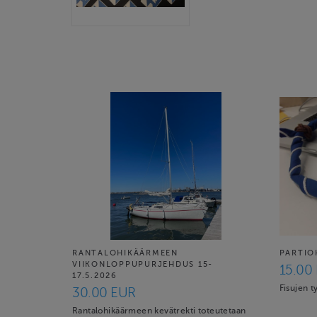
RANTALOHIKÄÄRMEEN
PARTIO
VIIKONLOPPUPURJEHDUS 15-
15.00
17.5.2026
Fisujen t
30.00 EUR
Rantalohikäärmeen kevätrekti toteutetaan