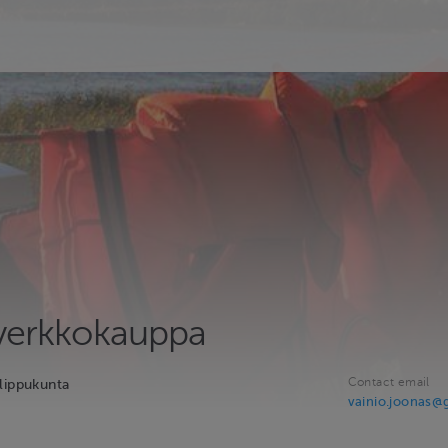
 verkkokauppa
Contact email
lippukunta
vainio.joonas@