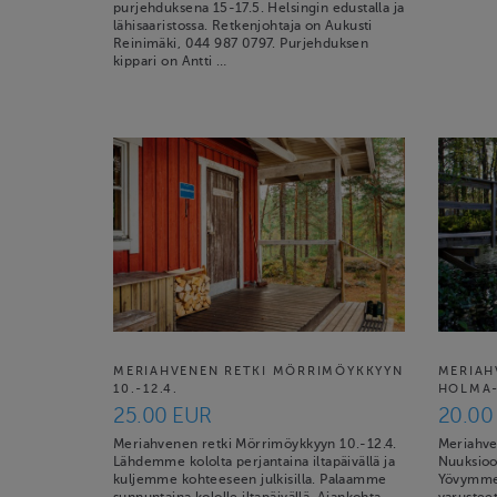
purjehduksena 15-17.5. Helsingin edustalla ja
lähisaaristossa. Retkenjohtaja on Aukusti
Reinimäki, 044 987 0797. Purjehduksen
kippari on Antti …
MERIAHVENEN RETKI MÖRRIMÖYKKYYN
MERIAHV
10.-12.4.
HOLMA-
25.00 EUR
20.00
Meriahvenen retki Mörrimöykkyyn 10.-12.4.
Meriahve
Lähdemme kololta perjantaina iltapäivällä ja
Nuuksioo
kuljemme kohteeseen julkisilla. Palaamme
Yövymme 
sunnuntaina kololle iltapäivällä. Ajankohta
varustee