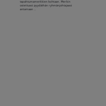
tapahtumamerkkien kohtaan. Merkin
ostettuasi pyydäthän ryhmänjohtajaasi
antamaan …