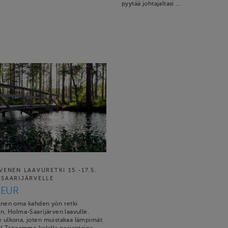
pyytää johtajaltasi …
ENEN LAAVURETKI 15.-17.5.
SAARIJÄRVELLE
 EUR
nen oma kahden yön retki
n, Holma-Saarijärven laavulle.
ulkona, joten muistakaa lämpimät
t! Tapaamme kololla perjantaina