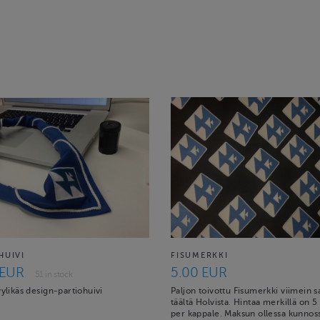
HUIVI
FISUMERKKI
 EUR
5.00 EUR
51 in stock
yylikäs design-partiohuivi
Paljon toivottu Fisumerkki viimein sa
täältä Holvista. Hintaa merkillä on 5
per kappale. Maksun ollessa kunnoss