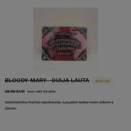
BLOODY MARY -OUIJA LAUTA
Sold out
28.90 EUR
Incl. VAT 24.00%
Valmistettu hartsi epoksista. Laudan koko noin 19cm x
15cm.