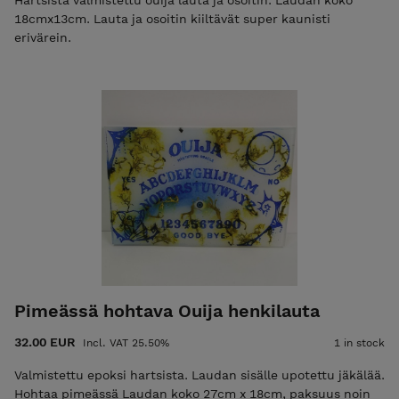
Hartsista valmistettu ouija lauta ja osoitin. Laudan koko
18cmx13cm. Lauta ja osoitin kiiltävät super kaunisti
erivärein.
Pimeässä hohtava Ouija henkilauta
32.00 EUR
Incl. VAT 25.50%
1 in stock
Valmistettu epoksi hartsista. Laudan sisälle upotettu jäkälää.
Hohtaa pimeässä Laudan koko 27cm x 18cm, paksuus noin