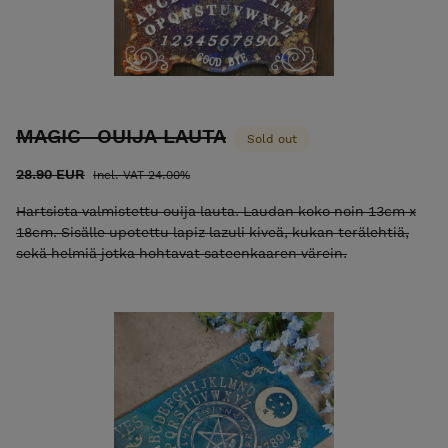
MAGIC -OUIJA LAUTA
Sold out
28.90 EUR
Incl. VAT 24.00%
Hartsista valmistettu ouija lauta. Laudan koko noin 13cm x
18cm. Sisälle upotettu lapiz lazuli kiveä, kukan terälehtiä,
sekä helmiä jotka hohtavat sateenkaaren värein.