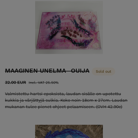
MAAGINEN UNELMA -OUIJA
Sold out
32.00 EUR
Incl. VAT 25.50%
Valmistettu hartsi epoksista, laudan sisälle on upotettu
kukkia ja värjättyjä sulkia. Koko noin 18cm x 27cm. Laudan
mukanan tulee pienet ohjeet pelaamiseen. (OVH 42.90e)