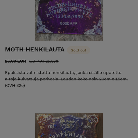
MOTH HENKILAUTA
Sold out
26.00 EUR
Incl. VAT 25.50%
Epoksista valmistettu henkilauta, jonka sisälle upotettu
aitoja kuivattuja perhosia. Laudan koko noin 20cm x 15cm.
(OVH 32e)