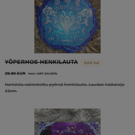
YÖPERHOS HENKILAUTA
Sold out
29.90 EUR
Incl. VAT 24.00%
Hartsista valmistettu pyöreä henkilauta. Laudan halkaisija
23cm.