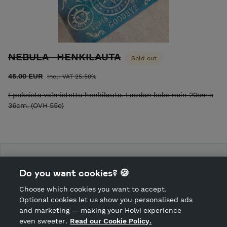
NEBULA -HENKILAUTA
Sold out
45.00 EUR
Incl. VAT 25.50%
Epoksista valmistettu henkilauta. Laudan koko noin 20cm x
36cm. (OVH 55e)
KUULILJA
Do you want cookies? 🍪
Choose which cookies you want to accept.
CANCEL ORDER
Optional cookies let us show you personalised ads
and marketing — making your Holvi experience
even sweeter.
Read our Cookie Policy.