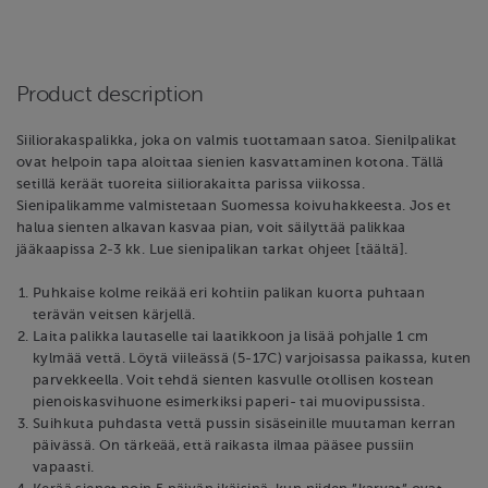
Product description
Siiliorakaspalikka, joka on valmis tuottamaan satoa. Sienilpalikat
ovat helpoin tapa aloittaa sienien kasvattaminen kotona. Tällä
setillä keräät tuoreita siiliorakaitta parissa viikossa.
Sienipalikamme valmistetaan Suomessa koivuhakkeesta. Jos et
halua sienten alkavan kasvaa pian, voit säilyttää palikkaa
jääkaapissa 2-3 kk. Lue sienipalikan tarkat ohjeet [täältä].
Puhkaise kolme reikää eri kohtiin palikan kuorta puhtaan
terävän veitsen kärjellä.
Laita palikka lautaselle tai laatikkoon ja lisää pohjalle 1 cm
kylmää vettä. Löytä viileässä (5-17C) varjoisassa paikassa, kuten
parvekkeella. Voit tehdä sienten kasvulle otollisen kostean
pienoiskasvihuone esimerkiksi paperi- tai muovipussista.
Suihkuta puhdasta vettä pussin sisäseinille muutaman kerran
päivässä. On tärkeää, että raikasta ilmaa pääsee pussiin
vapaasti.