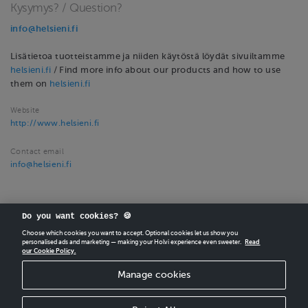
Kysymys? / Question?
info@helsieni.fi
Lisätietoa tuotteistamme ja niiden käytöstä löydät sivuiltamme
helsieni.fi
/ Find more info about our products and how to use
them on
helsieni.fi
Website
http://www.helsieni.fi
Contact email
info@helsieni.fi
Do you want cookies? 🍪
Choose which cookies you want to accept. Optional cookies let us show you
personalised ads and marketing — making your Holvi experience even sweeter.
Read
our Cookie Policy.
CREATE
YOUR OWN HOLVI ONLINE STORE IN MINUTES.
Manage cookies
Holvi Payment Services Ltd is regulated by the Financial Supervisory Authority of
Finland as an Authorised Payment Institution with license to operate in the
European Economic Area.