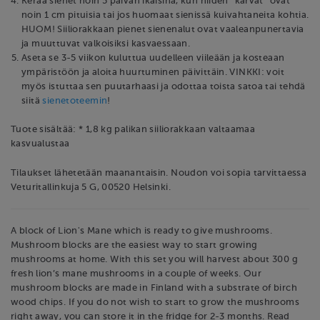
Kerää sienet noin 5 päivän ikäisinä, kun niiden ”karvat” ovat
noin 1 cm pituisia tai jos huomaat sienissä kuivahtaneita kohtia.
HUOM! Siiliorakkaan pienet sienenalut ovat vaaleanpunertavia
ja muuttuvat valkoisiksi kasvaessaan.
Aseta se 3-5 viikon kuluttua uudelleen viileään ja kosteaan
ympäristöön ja aloita huurtuminen päivittäin. VINKKI: voit
myös istuttaa sen puutarhaasi ja odottaa toista satoa tai tehdä
siitä
sienetoteemin
!
Tuote sisältää: * 1,8 kg palikan siiliorakkaan valtaamaa
kasvualustaa
Tilaukset lähetetään maanantaisin. Noudon voi sopia tarvittaessa
Veturitallinkuja 5 G, 00520 Helsinki.
A block of Lion's Mane which is ready to give mushrooms.
Mushroom blocks are the easiest way to start growing
mushrooms at home. With this set you will harvest about 300 g
fresh lion’s mane mushrooms in a couple of weeks. Our
mushroom blocks are made in Finland with a substrate of birch
wood chips. If you do not wish to start to grow the mushrooms
right away, you can store it in the fridge for 2-3 months. Read