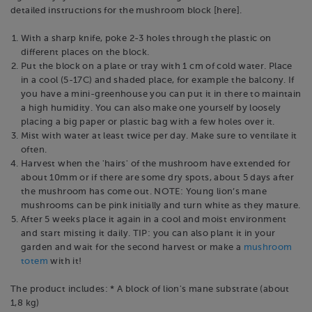
detailed instructions for the mushroom block [here].
With a sharp knife, poke 2-3 holes through the plastic on
different places on the block.
Put the block on a plate or tray with 1 cm of cold water. Place
in a cool (5-17C) and shaded place, for example the balcony. If
you have a mini-greenhouse you can put it in there to maintain
a high humidity. You can also make one yourself by loosely
placing a big paper or plastic bag with a few holes over it.
Mist with water at least twice per day. Make sure to ventilate it
often.
Harvest when the 'hairs' of the mushroom have extended for
about 10mm or if there are some dry spots, about 5 days after
the mushroom has come out. NOTE: Young lion’s mane
mushrooms can be pink initially and turn white as they mature.
After 5 weeks place it again in a cool and moist environment
and start misting it daily. TIP: you can also plant it in your
garden and wait for the second harvest or make a
mushroom
totem
with it!
The product includes: * A block of lion's mane substrate (about
1,8 kg)