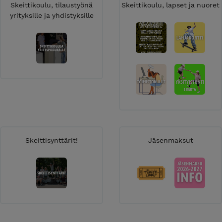
Skeittikoulu, tilaustyönä
Skeittikoulu, lapset ja nuoret
yrityksille ja yhdistyksille
Skeittisynttärit!
Jäsenmaksut