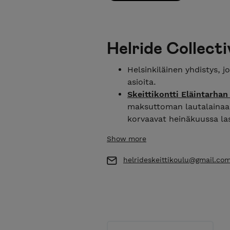
Helride Collecti
Helsinkiläinen yhdistys, jo
asioita.
Skeittikontti Eläintarhan
maksuttoman lautalainaa
korvaavat heinäkuussa las
Verkkokaupastamme löydät
Show more
Ota rohkeasti yhteyttä jo
Jos etsit tietoa esim. Hel
helrideskeittikoulu@gmail.co
tiedon kotisivuiltamme:
H