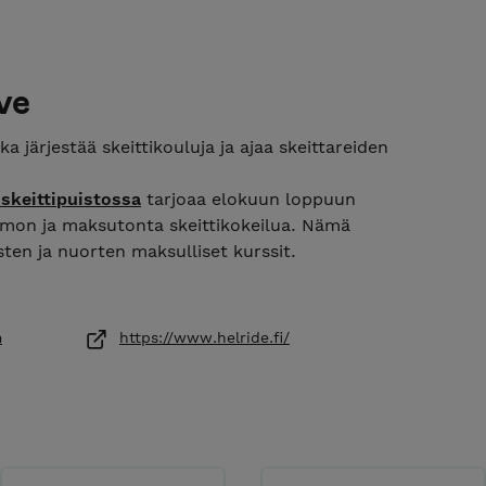
ve
ka järjestää skeittikouluja ja ajaa skeittareiden
 skeittipuistossa
tarjoaa elokuun loppuun
mon ja maksutonta skeittikokeilua. Nämä
ten ja nuorten maksulliset kurssit.
 kaikki tarjoamamme tuotteet ja palvelut.
s herää kysymyksiä!
riden jäsenvuoroista Kontulan hallilla, löydät
m
https://www.helride.fi/
ELRIDE.FI