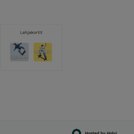
Lahjakortit
Hosted by Holvi