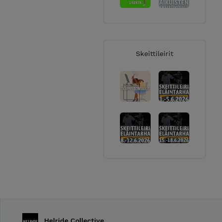
Skeittileirit
Helride Collective