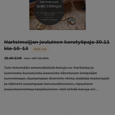
Aiempi kokemus uv-hartsin käytöstä voi olla eduksi, mutta ei
välttämätöntä. Ilmoittautuminen on sitova, eikä maksua
palauteta. Mikäli estyt tulemasta, voit luovuttaa paikkasi
jollekin toiselle. Kiitos ymmärryksestä! Maksun jälkeen saat
sähköpostitse tarkemmat saapumisohjeet pajaan.
Hartsimuijjan jouluinen korutyöpaja 30.11
klo 10-13
Sold out
35.00 EUR
Incl. VAT 25.50%
Tule tekemään omannäköisiä koruja uv-hartsista ja
luonnosta kuivatuista kasveista Väentuvan lempeään
tunnelmaan, Sastamalan Stormiin Hinta sisältää materiaalit
ja välineet useampaan korutuotteeseen, ripauksen
jouluntunnelmaa tarjoiluineen. Voit tehdä koruja eri
hartsitekniikoilla, oman taidon ja kiinnostuksen mukaan.
Voit valmistaa korvakoruja, sormuksia ja riipuksia.
Ilmoittautuminen on sitova, eikä maksua palauteta. Mikäli
estyt tulemasta, voit luovuttaa paikkasi jollekin toiselle.