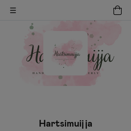
Hartsimuijja