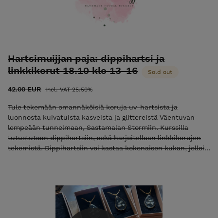
Hartsimuijjan paja: dippihartsi ja
linkkikorut 18.10 klo 13-16
Sold out
42.00 EUR
Incl. VAT 25.50%
Tule tekemään omannäköisiä koruja uv-hartsista ja
luonnosta kuivatuista kasveista ja glittereistä Väentuvan
lempeään tunnelmaan, Sastamalan Stormiin. Kurssilla
tutustutaan dippihartsiin, sekä harjoitellaan linkkikorujen
tekemistä. Dippihartsiin voi kastaa kokonaisen kukan, jolloin
kasvi säilyy kolmiulotteisena. Linkkikoruissa hartsi valetaan
suoraan korulinkin keskelle ja koruun jää kaunis metallinen
reunus. Hinta sisältää materiaalit ja välineet. Voit valmistaa
korvakoruja ja riipuksia. . Voit ottaa mukaan pajaan omia
kuivattuja kasveja tai muita pieniä muistoesineitä, esim.
pieniä kiviä, joita säilöä hartsiin, sekä oman koruporan.