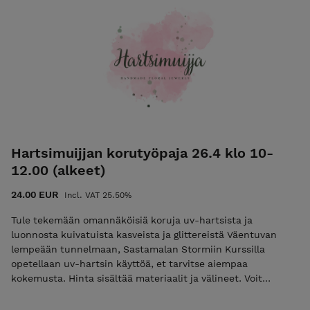
Hartsimuijjan korutyöpaja 26.4 klo 10-
12.00 (alkeet)
24.00 EUR
Incl. VAT 25.50%
Tule tekemään omannäköisiä koruja uv-hartsista ja
luonnosta kuivatuista kasveista ja glittereistä Väentuvan
lempeään tunnelmaan, Sastamalan Stormiin Kurssilla
opetellaan uv-hartsin käyttöä, et tarvitse aiempaa
kokemusta. Hinta sisältää materiaalit ja välineet. Voit
valmistaa korvakoruja ja riipuksia. Kahden tunnin aikana
ehdit tehdä useamman korun. Voit ottaa mukaan pajaan