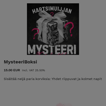
omia kuivattuja kasveja tai muita pieniä muistoesineitä,
esim. pieniä kiviä, joita säilöä hartsiin. Ilmoittautuminen on
sitova, eikä maksua palauteta. Mikäli estyt tulemasta, voit
luovuttaa paikkasi jollekin toiselle. Kiitos ymmärryksestä!
Maksun jälkeen saat sähköpostitse tarkemmat
saapumisohjeet pajaan.
MysteeriBoksi
15.00 EUR
Incl. VAT 25.50%
Sisältää neljä paria korviksia: Yhdet riippuvat ja kolmet napit