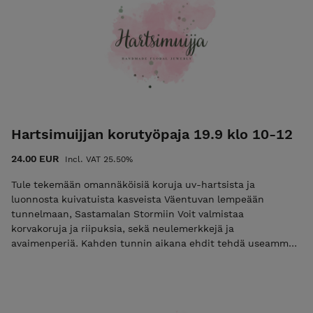
Hartsimuijjan korutyöpaja 19.9 klo 10-12
24.00 EUR
Incl. VAT 25.50%
Tule tekemään omannäköisiä koruja uv-hartsista ja
luonnosta kuivatuista kasveista Väentuvan lempeään
tunnelmaan, Sastamalan Stormiin Voit valmistaa
korvakoruja ja riipuksia, sekä neulemerkkejä ja
avaimenperiä. Kahden tunnin aikana ehdit tehdä useamman
korun. Ilmoittautuminen on sitova, eikä maksua palauteta.
Mikäli estyt tulemasta, voit luovuttaa paikkasi jollekin
toiselle. Kiitos ymmärryksestä! Maksun jälkeen saat
sähköpostitse tarkemmat saapumisohjeet pajaan.