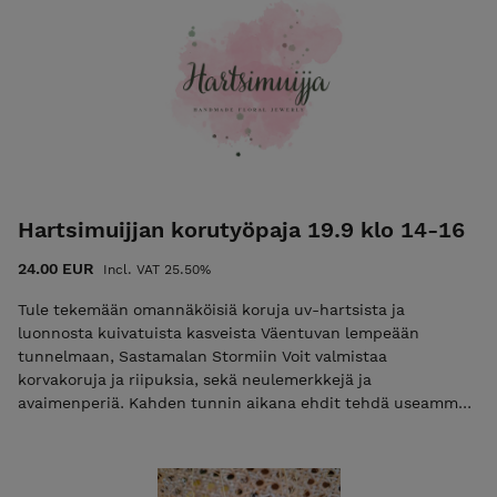
Hartsimuijjan korutyöpaja 19.9 klo 14-16
24.00 EUR
Incl. VAT 25.50%
Tule tekemään omannäköisiä koruja uv-hartsista ja
luonnosta kuivatuista kasveista Väentuvan lempeään
tunnelmaan, Sastamalan Stormiin Voit valmistaa
korvakoruja ja riipuksia, sekä neulemerkkejä ja
avaimenperiä. Kahden tunnin aikana ehdit tehdä useamman
korun. Ilmoittautuminen on sitova, eikä maksua palauteta.
Mikäli estyt tulemasta, voit luovuttaa paikkasi jollekin
toiselle. Kiitos ymmärryksestä! Maksun jälkeen saat
sähköpostitse tarkemmat saapumisohjeet pajaan.