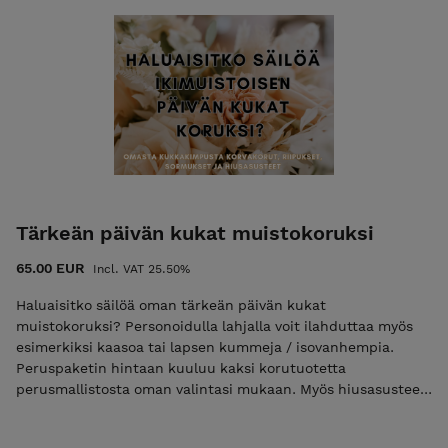
Tärkeän päivän kukat muistokoruksi
65.00 EUR
Incl. VAT 25.50%
Haluaisitko säilöä oman tärkeän päivän kukat
muistokoruksi? Personoidulla lahjalla voit ilahduttaa myös
esimerkiksi kaasoa tai lapsen kummeja / isovanhempia.
Peruspaketin hintaan kuuluu kaksi korutuotetta
perusmallistosta oman valintasi mukaan. Myös hiusasusteet.
Paketin hintaan sisältyy valmiiden tuotteiden postitus.
Lisäkoruja mahdollista tilata. Kysy tästä aina ennen tilausta.