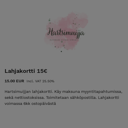
Kukat toimitetaan minulle kuivattuna. Tarkemmat ohjeet
saat tilauksen jälkeen sähköpostitse.
Lahjakortti 15€
15.00 EUR
Incl. VAT 25.50%
Hartsimuijjan lahjakortti. Käy maksuna myyntitapahtumissa,
sekä nettiostoksissa. Toimitetaan sähköpostilla. Lahjakortti
voimassa 6kk ostopäivästä