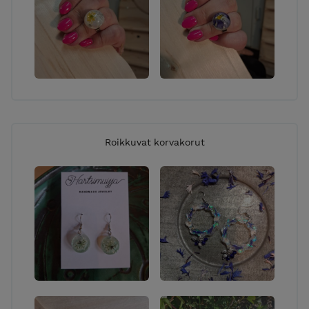
Flower-jewelry can also be made according to your
own wishes. Inside the jewelry you can preserve part
of your own wedding bouquet, a child’s christening
flowers, flowers from grandmother’s garden, or a
memory from some other significant moment. In a
flower-jewel the memory can last for years.
In addition to ready-made jewelry products,
Roikkuvat korvakorut
Hartsimuijja offers resin-jewelry workshops in the
Pirkanmaa and Satakunta regions.
Hartsimuijja’s jewelry has been awarded the
Avainlippu (“Key Flag”) mark — a sign of Finnish
workmanship and the use of Finnish jewelry
materials.